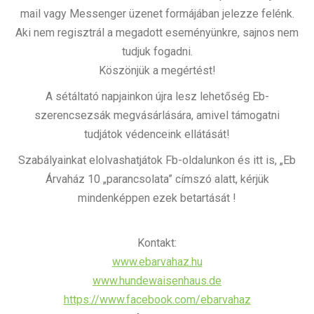
mail vagy Messenger üzenet formájában jelezze felénk.
Aki nem regisztrál a megadott eseményünkre, sajnos nem
tudjuk fogadni.
Köszönjük a megértést!
A sétáltató napjainkon újra lesz lehetőség Eb-
szerencsezsák megvásárlására, amivel támogatni
tudjátok védenceink ellátását!
Szabályainkat elolvashatjátok Fb-oldalunkon és itt is, „Eb
Árvaház 10 „parancsolata” címszó alatt, kérjük
mindenképpen ezek betartását !
Kontakt:
www.ebarvahaz.hu
www.hundewaisenhaus.de
https://www.facebook.com/ebarvahaz