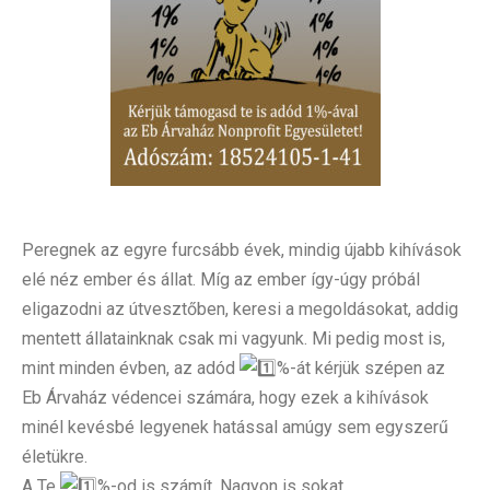
Peregnek az egyre furcsább évek, mindig újabb kihívások
elé néz ember és állat. Míg az ember így-úgy próbál
eligazodni az útvesztőben, keresi a megoldásokat, addig
mentett állatainknak csak mi vagyunk. Mi pedig most is,
mint minden évben, az adód
%-át kérjük szépen az
Eb Árvaház védencei számára, hogy ezek a kihívások
minél kevésbé legyenek hatással amúgy sem egyszerű
életükre.
A Te
%-od is számít. Nagyon is sokat.