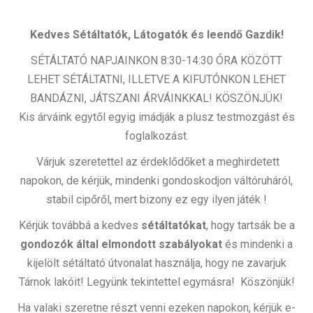
Kedves Sétáltatók, Látogatók és leendő Gazdik!
SÉTÁLTATÓ NAPJAINKON 8:30-14:30 ÓRA KÖZÖTT
LEHET SÉTÁLTATNI, ILLETVE A KIFUTÓNKON LEHET
BANDÁZNI, JÁTSZANI ÁRVÁINKKAL! KÖSZÖNJÜK!
Kis árváink egytől egyig imádják a plusz testmozgást és
foglalkozást.
Várjuk szeretettel az érdeklődőket a meghirdetett
napokon, de kérjük, mindenki gondoskodjon váltóruháról,
stabil cipőről, mert bizony ez egy ilyen játék !
Kérjük továbbá a kedves
sétáltatókat
, hogy tartsák be a
gondozók által elmondott szabályokat
és mindenki a
kijelölt sétáltató útvonalat használja, hogy ne zavarjuk
Tárnok lakóit! Legyünk tekintettel egymásra! Köszönjük!
Ha valaki szeretne részt venni ezeken napokon, kérjük e-