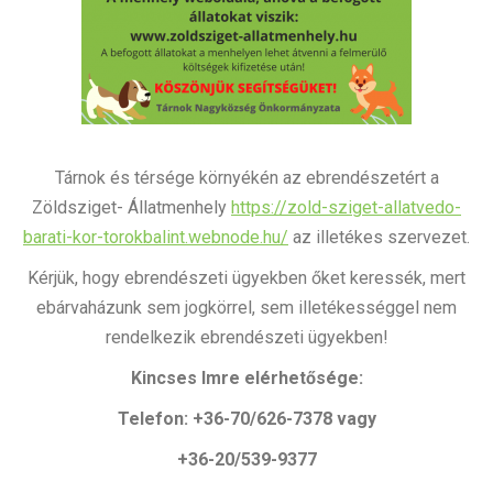
Tárnok és térsége környékén az ebrendészetért a
Zöldsziget- Állatmenhely
https://zold-sziget-allatvedo-
barati-kor-torokbalint.webnode.hu/
az illetékes szervezet.
Kérjük, hogy ebrendészeti ügyekben őket keressék, mert
ebárvaházunk sem jogkörrel, sem illetékességgel nem
rendelkezik ebrendészeti ügyekben!
Kincses Imre elérhetősége:
Telefon: +36-70/626-7378 vagy
+36-20/539-9377