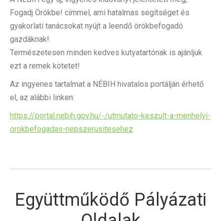
Fogadj Örökbe! címmel, ami hatalmas segítséget és
gyakorlati tanácsokat nyújt a leendő örökbefogadó
gazdáknak!
Természetesen minden kedves kutyatartónak is ajánljuk
ezt a remek kötetet!
Az ingyenes tartalmat a NÉBIH hivatalos portálján érhető
el, az alábbi linken:
https://portal.nebih.gov.hu/-/utmutato-keszult-a-menhelyi-
orokbefogadas-nepszerusitesehez
Együttműködő Pályázati
Oldalak