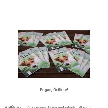
Fogadj Örökbe!
A NÉBIH egy új, ingyenes kiadványt jelentetett meg,