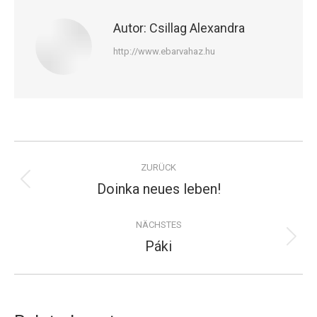
Autor:
Csillag Alexandra
http://www.ebarvahaz.hu
Kommentarnavigation
ZURÜCK
Doinka neues leben!
Vorheriger
Beitrag:
NÄCHSTES
Páki
Nächster
Beitrag: