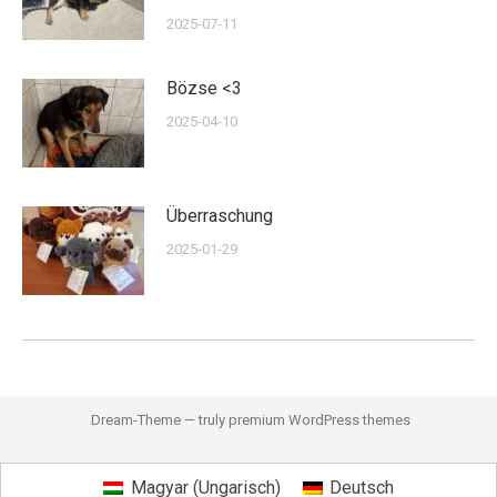
2025-07-11
Bözse <3
2025-04-10
Überraschung
2025-01-29
Dream-Theme — truly
premium WordPress themes
Magyar
(
Ungarisch
)
Deutsch