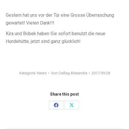
Gestern hat uns vor der Tür eine Grosse Überraschung
gewartet! Vielen Dank!!!
Kira und Bobek haben Sie sofort benutzt die neue
Hundehütte, jetzt sind ganz glücklich!
Kategorie:
News
Von
Csillag Alexandra
2017-09-28
Share this post
Share
Share
on
on
Facebook
X