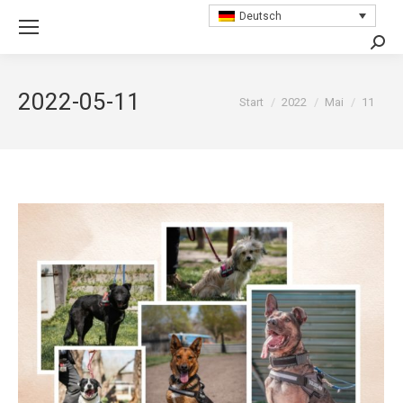
Deutsch
Searc
2022-05-11
Sie befinden sich hier:
Start
2022
Mai
11