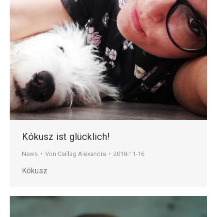
Kókusz ist glücklich!
News
Von
Csillag Alexandra
2018-11-16
Kókusz