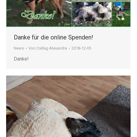
Danke für die online Spenden!
News
Von
Csillag Alexandra
2018-12-05
Danke!