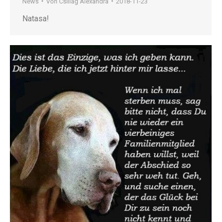
News
Von
Csillag Alexandra
2018-11-23
Natasa!