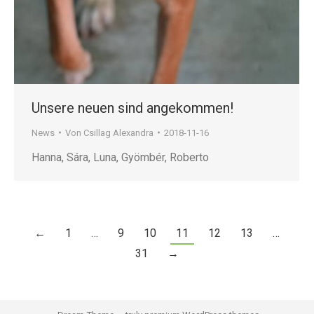
Unsere neuen sind angekommen!
News
Von
Csillag Alexandra
2018-11-16
Hanna, Sára, Luna, Gyömbér, Roberto
←
1
…
9
10
11
12
13
…
31
→