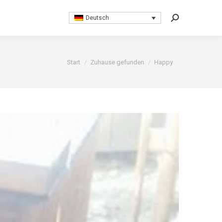
Deutsch
Deutsch
Search:
Search:
Sie befinden sich hier:
Start
Zuhause gefunden
Happy