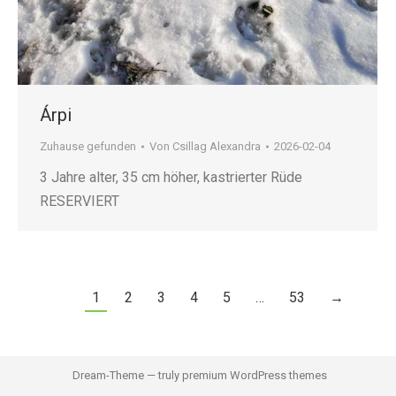
Árpi
Zuhause gefunden
Von
Csillag Alexandra
2026-02-04
3 Jahre alter, 35 cm höher, kastrierter Rüde
RESERVIERT
1
2
3
4
5
…
53
→
Dream-Theme — truly
premium WordPress themes