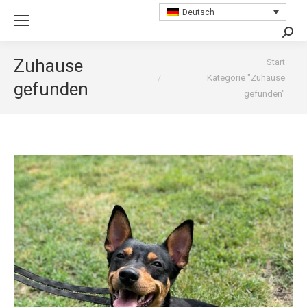
Deutsch
Searc
Sie befinden sich hier:
Zuhause
Start
Kategorie "Zuhause
gefunden
gefunden"