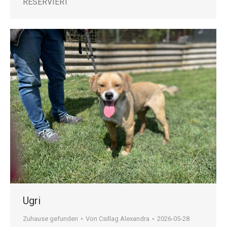
RESERVIERT
Ugri
Zuhause gefunden
Von
Csillag Alexandra
2026-05-28