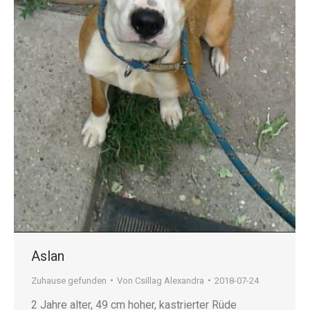
Aslan
Zuhause gefunden
Von
Csillag Alexandra
2018-07-24
2 Jahre alter, 49 cm hoher, kastrierter Rüde