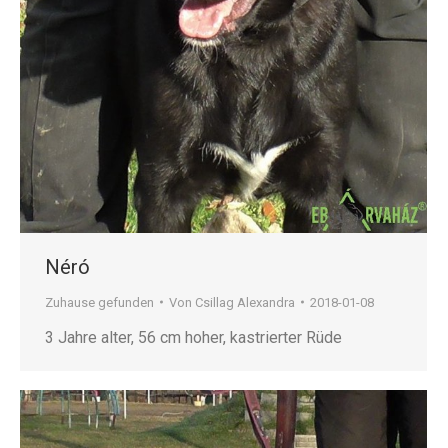
Néró
Zuhause gefunden
Von
Csillag Alexandra
2018-01-08
3 Jahre alter, 56 cm hoher, kastrierter Rüde