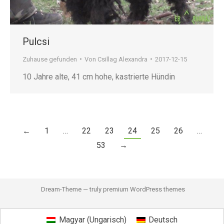
Pulcsi
Zuhause gefunden
Von
Csillag Alexandra
2017-12-15
10 Jahre alte, 41 cm hohe, kastrierte Hündin
←
1
…
22
23
24
25
26
…
53
→
Dream-Theme — truly
premium WordPress themes
Magyar
(
Ungarisch
)
Deutsch