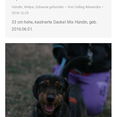
Hündin
,
Welpe
,
Zuhause gefunden
Von
Csillag Alexandra
2016-12-29
33 cm hohe, kastrierte Dackel Mix Hündin, geb.:
2016.06.01.