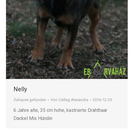
Nelly
Zuhause gefunden
Von
Csillag Alexandra
2016-12-29
6 Jahre alte, 35 cm hohe, kastrierte Drahthaar
Dackel Mix Hündin