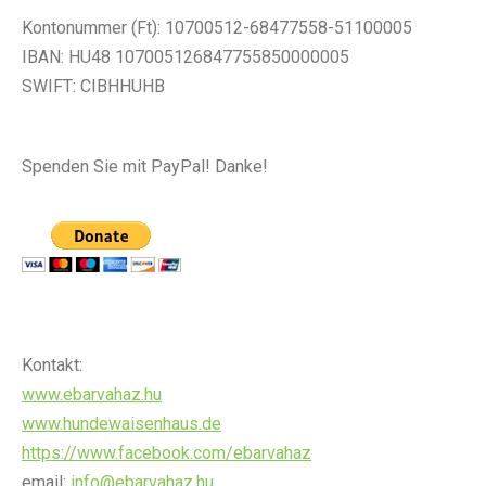
Kontonummer (Ft): 10700512-68477558-51100005
IBAN: HU48 107005126847755850000005
SWIFT: CIBHHUHB
Spenden Sie mit PayPal! Danke!
Kontakt:
www.ebarvahaz.hu
www.hundewaisenhaus.de
https://www.facebook.com/ebarvahaz
email:
info@ebarvahaz.hu