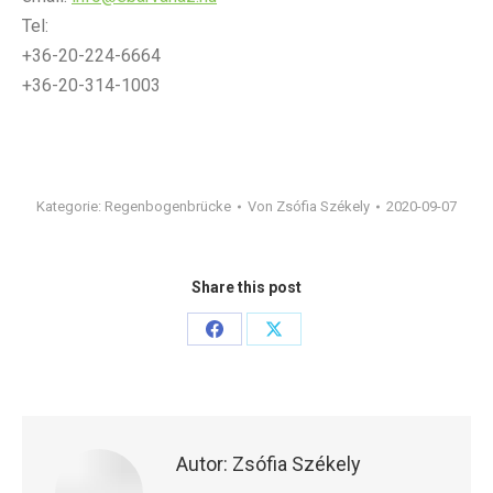
Tel:
+36-20-224-6664
+36-20-314-1003
Kategorie:
Regenbogenbrücke
Von
Zsófia Székely
2020-09-07
Share this post
Share
Share
on
on
Facebook
X
Autor:
Zsófia Székely