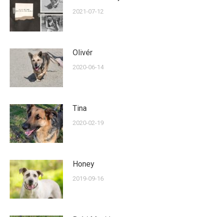
2021-07-12
Olivér
2020-06-14
Tina
2020-02-19
Honey
2019-09-16