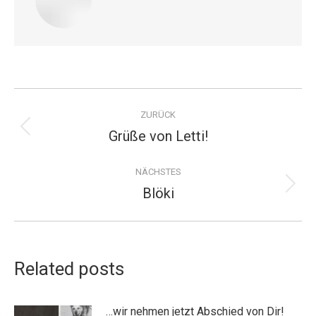
Kommentarnavigation
ZURÜCK
Grüße von Letti!
Vorheriger
Beitrag:
NÄCHSTES
Blöki
Nächster
Beitrag:
Related posts
…wir nehmen jetzt Abschied von Dir!