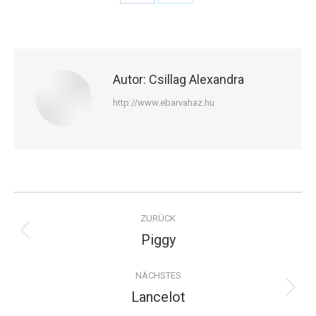
Share
Share
on
on
Facebook
X
Autor:
Csillag Alexandra
http://www.ebarvahaz.hu
Kommentarnavigation
ZURÜCK
Piggy
Vorheriger
Beitrag:
NÄCHSTES
Lancelot
Nächster
Beitrag: