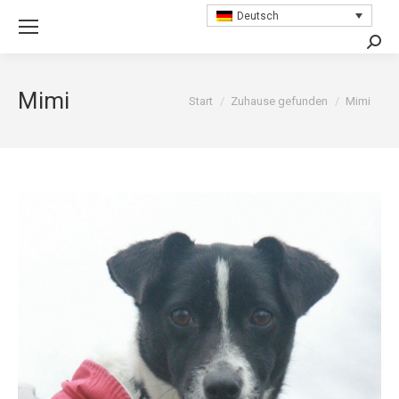
Deutsch
Searc
Mimi
Sie befinden sich hier:
Start
Zuhause gefunden
Mimi