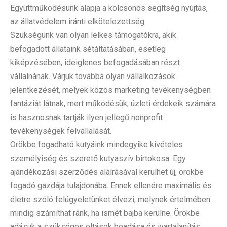
Együttműködésünk alapja a kölcsönös segítség nyújtás,
az állatvédelem iránti elkötelezettség.
Szükségünk van olyan lelkes támogatókra, akik
befogadott állataink sétáltatásában, esetleg
kiképzésében, ideiglenes befogadásában részt
vállalnának. Várjuk továbbá olyan vállalkozások
jelentkezését, melyek közös marketing tevékenységben
fantáziát látnak, mert működésük, üzleti érdekeik számára
is hasznosnak tartják ilyen jellegű nonprofit
tevékenységek felvállalását.
Örökbe fogadható kutyáink mindegyike kivételes
személyiség és szerető kutyaszív birtokosa. Egy
ajándékozási szerződés aláírásával kerülhet új, örökbe
fogadó gazdája tulajdonába. Ennek ellenére maximális és
életre szóló felügyeletünket élvezi, melynek értelmében
mindig számíthat ránk, ha ismét bajba kerülne. Örökbe
adásuk a szükséges oltások beadása és ivartalanítás