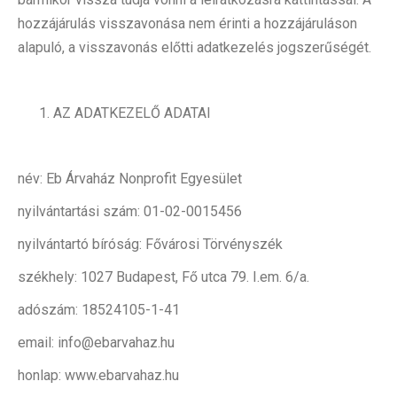
hozzájárulás visszavonása nem érinti a hozzájáruláson
alapuló, a visszavonás előtti adatkezelés jogszerűségét.
AZ ADATKEZELŐ ADATAI
név: Eb Árvaház Nonprofit Egyesület
nyilvántartási szám: 01-02-0015456
nyilvántartó bíróság: Fővárosi Törvényszék
székhely: 1027 Budapest, Fő utca 79. I.em. 6/a.
adószám: 18524105-1-41
email: info@ebarvahaz.hu
honlap: www.ebarvahaz.hu