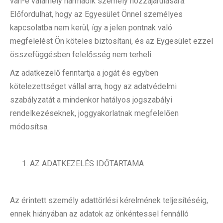
van-e valamely harmadik személy hozzájárulására.
Előfordulhat, hogy az Egyesület Önnel személyes
kapcsolatba nem kerül, így a jelen pontnak való
megfelelést Ön köteles biztosítani, és az Eygesület ezzel
összefüggésben felelősség nem terheli.
Az adatkezelő fenntartja a jogát és egyben
kötelezettséget vállal arra, hogy az adatvédelmi
szabályzatát a mindenkor hatályos jogszabályi
rendelkezéseknek, joggyakorlatnak megfelelően
módosítsa.
AZ ADATKEZELÉS IDŐTARTAMA
Az érintett személy adattörlési kérelmének teljesítéséig,
ennek hiányában az adatok az önkéntessel fennálló