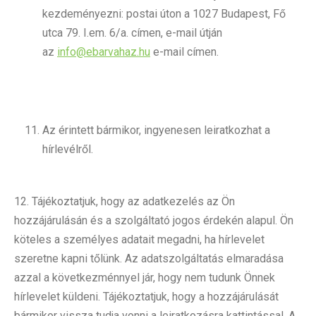
kezdeményezni: postai úton a 1027 Budapest, Fő
utca 79. I.em. 6/a. címen, e-mail útján
az
info@ebarvahaz.hu
e-mail címen.
Az érintett bármikor, ingyenesen leiratkozhat a
hírlevélről.
12. Tájékoztatjuk, hogy az adatkezelés az Ön
hozzájárulásán és a szolgáltató jogos érdekén alapul. Ön
köteles a személyes adatait megadni, ha hírlevelet
szeretne kapni tőlünk. Az adatszolgáltatás elmaradása
azzal a következménnyel jár, hogy nem tudunk Önnek
hírlevelet küldeni. Tájékoztatjuk, hogy a hozzájárulását
bármikor vissza tudja vonni a leiratkozásra kattintással. A