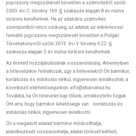
jogviszony megszűnését követően a számvitelről szóló
2000. évi C. törvény 169. § szakasza alapján 8 év múlva
törlésre kerülhetnek. Ha az adatokra számviteli
szempontból nincs szükség, az adatok az önkéntessel
fennálló jogviszony megszűnését követően a Polgári
Törvénykönyvről szóló 2013. évi V. törvény 6:22. §
szakasza alapján 5 év múlva törlésre kerülhetnek.
Az érintett hozzájárulásának visszavonásáig. Amennyiben
a hírlevelünkre feliratkozik, úgy a hírlevelekről Ön bármikor,
korlátozás és indokolás nélkül, ingyenesen leiratkozhat, a
következő elérhetőségünkön: info@ebarvahaz.hu.
Továbbá, ha Ön hírlevelet kap tőlünk, emlékeztetni fogjuk
Önt arra, hogy bármikor lehetősége van korlátozás és
indokolás nélkül, ingyenesen leiratkozni.
Ön a megadott adatait bármikor módosíthatja,
jelentkezését visszavonhatja, adatai törlését kérheti.