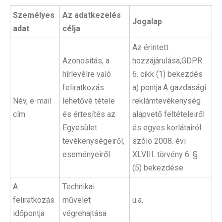
Személyes
Az adatkezelés
Jogalap
adat
célja
Az érintett
Azonosítás, a
hozzájárulása,GDPR
hírlevélre való
6. cikk (1) bekezdés
feliratkozás
a) pontja.A gazdasági
Név, e-mail
lehetővé tétele
reklámtevékenység
cím
és értesítés az
alapvető feltételeiről
Egyesület
és egyes korlátairól
tevékenységeiről,
szóló 2008. évi
eseményeiről
XLVIII. törvény 6. §
(5) bekezdése.
A
Technikai
feliratkozás
művelet
u.a.
időpontja
végrehajtása