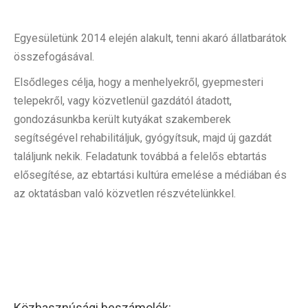
Egyesületünk 2014 elején alakult, tenni akaró állatbarátok
összefogásával.
Elsődleges célja, hogy a menhelyekről, gyepmesteri
telepekről, vagy közvetlenül gazdától átadott,
gondozásunkba került kutyákat szakemberek
segítségével rehabilitáljuk, gyógyítsuk, majd új gazdát
találjunk nekik. Feladatunk továbbá a felelős ebtartás
elősegítése, az ebtartási kultúra emelése a médiában és
az oktatásban való közvetlen részvételünkkel.
Közhasznúsági beszámolók: