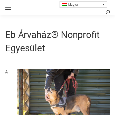
Magyar
Searc
Eb Árvaház® Nonprofit
Egyesület
A