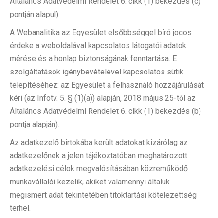
Általános Adatvédelmi Rendelet 6. cikk (1) bekezdés (c)
pontján alapul).
A Webanalitika az Egyesület elsőbbséggel bíró jogos
érdeke a weboldalával kapcsolatos látogatói adatok
mérése és a honlap biztonságának fenntartása. E
szolgáltatások igénybevételével kapcsolatos sütik
telepítéséhez: az Egyesület a felhasználó hozzájárulását
kéri (az Infotv. 5. § (1)(a)) alapján, 2018 május 25-től az
Általános Adatvédelmi Rendelet 6. cikk (1) bekezdés (b)
pontja alapján).
Az adatkezelő birtokába került adatokat kizárólag az
adatkezelőnek a jelen tájékoztatóban meghatározott
adatkezelési célok megvalósításában közreműködő
munkavállalói kezelik, akiket valamennyi általuk
megismert adat tekintetében titoktartási kötelezettség
terhel.