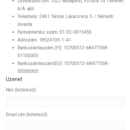
Levelezési cím: 1027 Budapest, Fő utca 79. I.emelet
6/A. ajtó
Telephely: 2461 Tárnok Lukács köz 5. / Németh
lovarda
Nyilvántartási szám: 01-02-0015456
Adószám: 18524105-1-41
Bankszámlaszám (Ft): 10700512-68477558-
51100005
Bankszámlaszám(EU): 10700512-68477558-
50000005
Üzenet
Név (kötelező)
Email cím (kötelező)