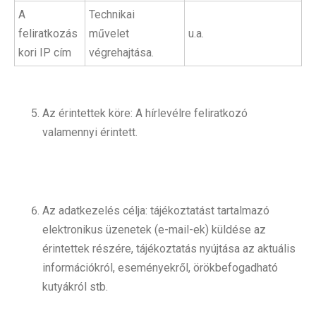
A
Technikai
feliratkozás
művelet
u.a.
kori IP cím
végrehajtása.
Az érintettek köre: A hírlevélre feliratkozó
valamennyi érintett.
Az adatkezelés célja: tájékoztatást tartalmazó
elektronikus üzenetek (e-mail-ek) küldése az
érintettek részére, tájékoztatás nyújtása az aktuális
információkról, eseményekről, örökbefogadható
kutyákról stb.