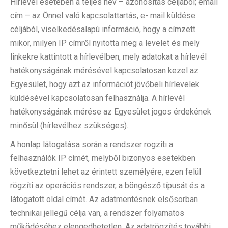
Hírlevél esetében a teljes név – azonosítás céljából; email
cím – az Önnel való kapcsolattartás, e- mail küldése
céljából, viselkedésalapú információ, hogy a címzett
mikor, milyen IP címről nyitotta meg a levelet és mely
linkekre kattintott a hírlevélben, mely adatokat a hírlevél
hatékonyságának mérésével kapcsolatosan kezel az
Egyesület, hogy azt az információt jövőbeli hírlevelek
küldésével kapcsolatosan felhasználja. A hírlevél
hatékonyságának mérése az Egyesület jogos érdekének
minősül (hírlevélhez szükséges).
A honlap látogatása során a rendszer rögzíti a
felhasználók IP címét, melyből bizonyos esetekben
következtetni lehet az érintett személyére, ezen felül
rögzíti az operációs rendszer, a böngésző típusát és a
látogatott oldal címét. Az adatmentésnek elsősorban
technikai jellegű célja van, a rendszer folyamatos
működéséhez elengedhetetlen. Az adatrögzítés további