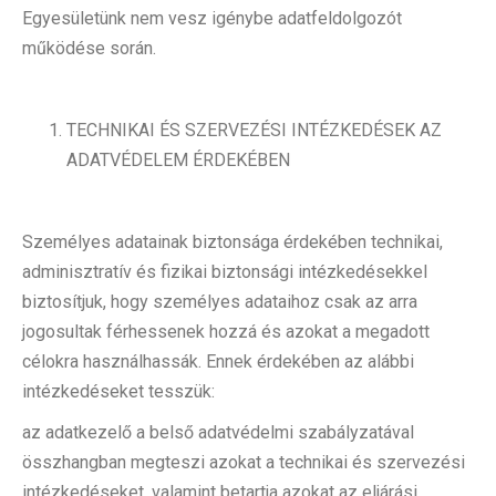
Egyesületünk nem vesz igénybe adatfeldolgozót
működése során.
TECHNIKAI ÉS SZERVEZÉSI INTÉZKEDÉSEK AZ
ADATVÉDELEM ÉRDEKÉBEN
Személyes adatainak biztonsága érdekében technikai,
adminisztratív és fizikai biztonsági intézkedésekkel
biztosítjuk, hogy személyes adataihoz csak az arra
jogosultak férhessenek hozzá és azokat a megadott
célokra használhassák. Ennek érdekében az alábbi
intézkedéseket tesszük:
az adatkezelő a belső adatvédelmi szabályzatával
összhangban megteszi azokat a technikai és szervezési
intézkedéseket, valamint betartja azokat az eljárási