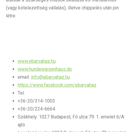
(vagy kötelezettség vállalás), illetve chippelés után jön
létre.
www.ebarvahaz.hu
www.hundewaisenhaus.de
email:
info@ebarvahaz.hu
https://www.facebook.com/ebarvahaz
Tel:
+36-20/314-1003
+36-20/224-6664
Székhely: 1027 Budapest, Fő utca 79. 1. emelet 6/A.
ajtó