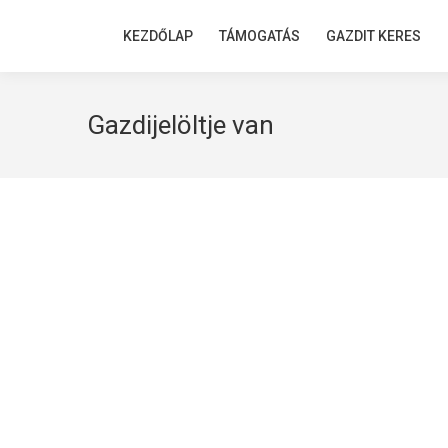
KEZDŐLAP
KEZDŐLAP
TÁMOGATÁS
TÁMOGATÁS
GAZDIT KERES
GAZDIT KERES
Gazdijelöltje van