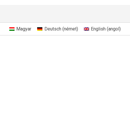
Facebook
X
Magyar
Deutsch
(
német
)
English
(
angol
)