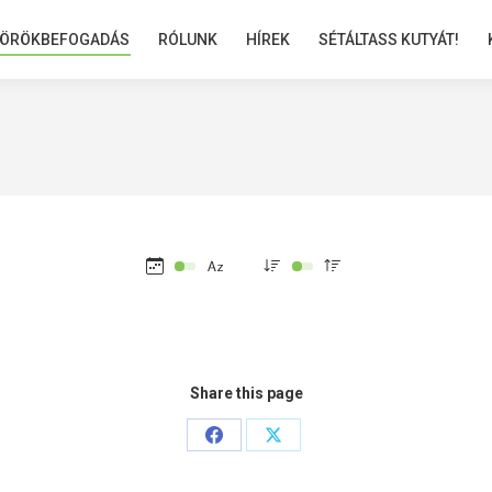
ÖRÖKBEFOGADÁS
ÖRÖKBEFOGADÁS
RÓLUNK
RÓLUNK
HÍREK
HÍREK
SÉTÁLTASS KUTYÁT!
SÉTÁLTASS KUTYÁT!
Share this page
Share
Share
on
on