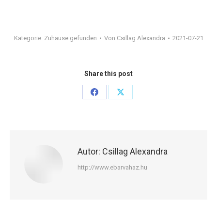
Kategorie:
Zuhause gefunden
Von
Csillag Alexandra
2021-07-21
Share this post
Share
Share
on
on
Facebook
X
Autor:
Csillag Alexandra
http://www.ebarvahaz.hu