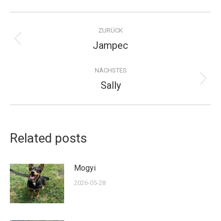
Kommentarnavigation
ZURÜCK
Jampec
Vorheriger
Beitrag:
NÄCHSTES
Sally
Nächster
Beitrag:
Related posts
Mogyi
2026-05-28