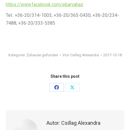
https://www.facebook.com/ebarvahaz
Tel.: +36-20/314-1003; +36-20/365-0430; +36-20/234-
7488; +36-20/333-5385
Kategorie:
Zuhause gefunden
Von
Csillag Alexandra
2017-10-18
Share this post
Share
Share
on
on
Facebook
X
Autor:
Csillag Alexandra