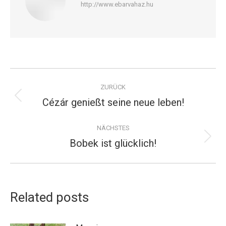
http://www.ebarvahaz.hu
Kommentarnavigation
ZURÜCK
Cézár genießt seine neue leben!
Vorheriger
Beitrag:
NÄCHSTES
Bobek ist glücklich!
Nächster
Beitrag:
Related posts