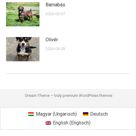
Barnabás
2026-05-07
Olivér
2026-04-09
Dream-Theme — truly
premium WordPress themes
Magyar
(
Ungarisch
)
Deutsch
English
(
Englisch
)