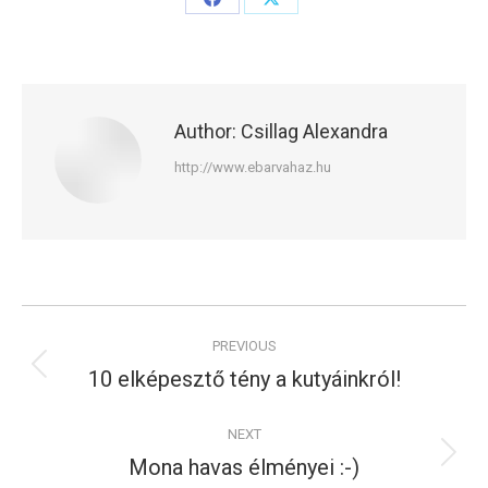
Share
Share
on
on
Facebook
X
Author:
Csillag Alexandra
http://www.ebarvahaz.hu
Post
PREVIOUS
navigation
10 elképesztő tény a kutyáinkról!
Previous
post:
NEXT
Mona havas élményei :-)
Next