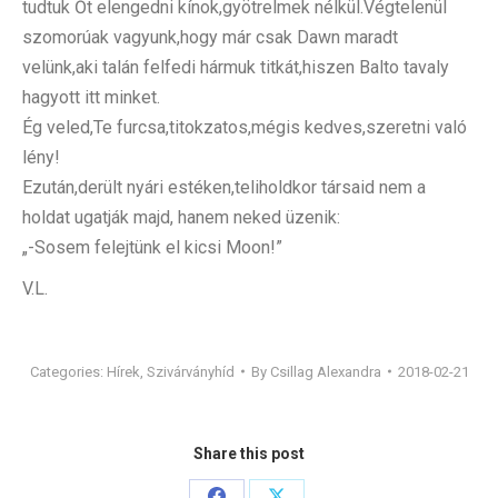
tudtuk Őt elengedni kínok,gyötrelmek nélkül.Végtelenül
szomorúak vagyunk,hogy már csak Dawn maradt
velünk,aki talán felfedi hármuk titkát,hiszen Balto tavaly
hagyott itt minket.
Ég veled,Te furcsa,titokzatos,mégis kedves,szeretni való
lény!
Ezután,derült nyári estéken,teliholdkor társaid nem a
holdat ugatják majd, hanem neked üzenik:
„-Sosem felejtünk el kicsi Moon!”
V.L.
Categories:
Hírek
,
Szivárványhíd
By
Csillag Alexandra
2018-02-21
Share this post