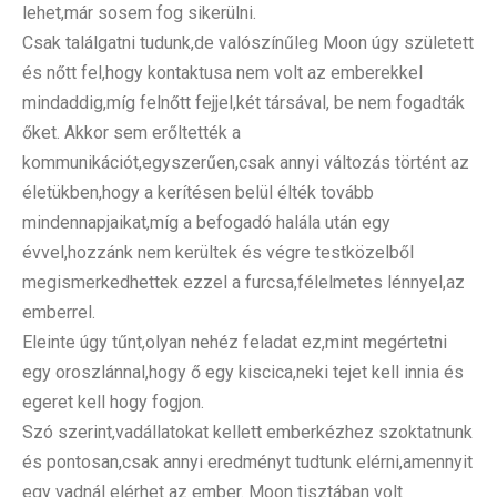
lehet,már sosem fog sikerülni.
Csak találgatni tudunk,de valószínűleg Moon úgy született
és nőtt fel,hogy kontaktusa nem volt az emberekkel
mindaddig,míg felnőtt fejjel,két társával, be nem fogadták
őket. Akkor sem erőltették a
kommunikációt,egyszerűen,csak annyi változás történt az
életükben,hogy a kerítésen belül élték tovább
mindennapjaikat,míg a befogadó halála után egy
évvel,hozzánk nem kerültek és végre testközelből
megismerkedhettek ezzel a furcsa,félelmetes lénnyel,az
emberrel.
Eleinte úgy tűnt,olyan nehéz feladat ez,mint megértetni
egy oroszlánnal,hogy ő egy kiscica,neki tejet kell innia és
egeret kell hogy fogjon.
Szó szerint,vadállatokat kellett emberkézhez szoktatnunk
és pontosan,csak annyi eredményt tudtunk elérni,amennyit
egy vadnál elérhet az ember. Moon tisztában volt