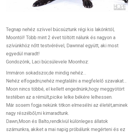
Tegnap nehéz szívvel búcsúztunk régi kis lakónktól,
Moontól! Több mint 2 évet töltött nálunk és nagyon a
szívünkhöz nőtt testvérével, Dawnnal együtt, aki most
egyedül maradt!
Gondozónk, Laci búcsúlevele Moonhoz:
Immáron sokadszor,de mindig nehéz…
Nehéz elfogadni,nehéz megtalálni a megfelelő szavakat…
Moon nincs többé, el kellett engednünk,hogy meggyötört
testében az a rémült,picike lelke békére lelhessen.
Már sosem fogja nekünk titkon elmesélni az életét,aminek
nagy részéből,mi kimaradtunk.
Dawn,Moon és Balto,rendkívül különleges állatok
számunkra, akiket a mai napig próbálunk megérteni és ez