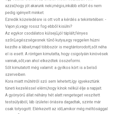
azzal,hogy jót akarunk neki,mégis,inkább eltűrt és nem
pedig igényelt minket.
Ezredik közeledésre is ott volt a kérdés a tekintetében: -
Vajon jó,vagy rossz fog ebből kisülni?
Az egykor csodálatos külsejű,jól táplált,fényes
szőrű,egészségesnek tűnő kutya,egy reggelen húzni
kezdte a lábait,majd többször is megtántorodott,sőt néha
el is esett. A röntgen kimutatta, hogy csigolyáin kinövések
vannak,sőt,van ahol elkezdtek összeforrni.
Sőt kimutatott még valamit: a gyilkos kórt is a belső
szerveiben.
Kora miatt műtétről szó sem lehetett,így igyekeztünk
tüneti kezeléssel elérni,hogy kínok nélkül élje a napjait.
A gyönyörű állat néhány hét alatt rengeteget veszített
testsúlyából, láb ízületei óriásira dagadtak, szinte már
csak totyogott. Elérkezett az idő,amikor még méltósággal