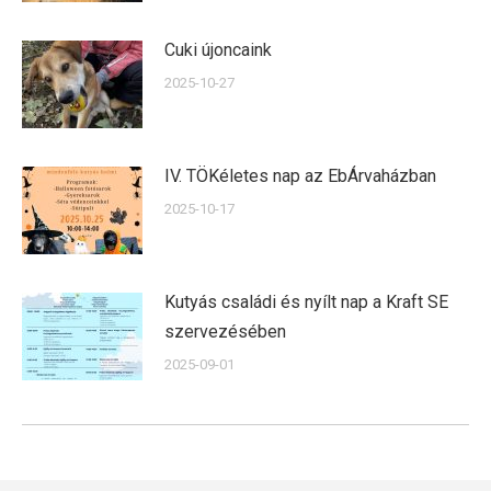
Cuki újoncaink
2025-10-27
IV. TÖKéletes nap az EbÁrvaházban
2025-10-17
Kutyás családi és nyílt nap a Kraft SE
szervezésében
2025-09-01