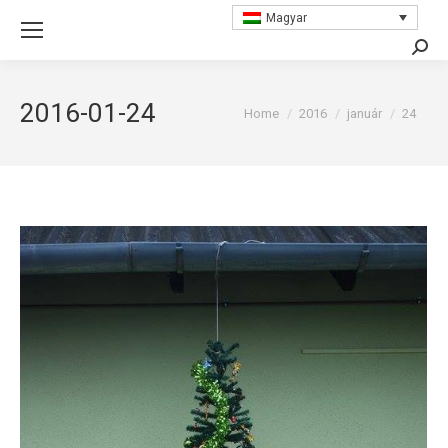
Magyar
Searc
2016-01-24
You are here:
Home
2016
január
24