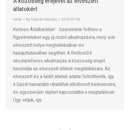
A közösség erejével az elveszett
állatokért
Hírek
By
Kálmán Mónika
2016-01-04
Kedves Állatbarátok! Szeretnénk felhívni a
figyelmeteket egy új mobil alkalmazásra, mely sok
elveszett kutya megtalálásában és
hazajuttatásában segíthet. A findlost24
okostelefonos alkalmazás a közösség erejét
használja az elveszett állatok megtalálására. Az
elveszett és a talált állatok adatai feltölthetők, így
a Gazdi hamarabb rátalálhat elkóborolt kedvencére,
és egyszerűen léphet kapcsolatba a megtalálóval.
Úgy véljük, így…