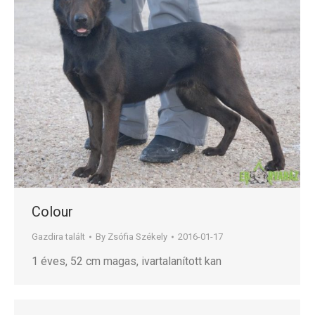
Colour
Gazdira talált
By
Zsófia Székely
2016-01-17
1 éves, 52 cm magas, ivartalanított kan