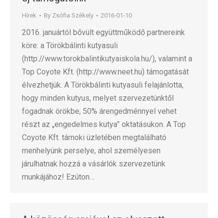
Hírek
By
Zsófia Székely
2016-01-10
2016. januártól bővült együttműködő partnereink
köre: a Törökbálinti kutyasuli
(http://www.torokbalintikutyaiskola.hu/), valamint a
Top Coyote Kft. (http://www.neet.hu) támogatását
élvezhetjük. A Törökbálinti kutyasuli felajánlotta,
hogy minden kutyus, melyet szervezetünktől
fogadnak örökbe, 50% árengedménnyel vehet
részt az „engedelmes kutya” oktatásukon. A Top
Coyote Kft. tárnoki üzletében megtalálható
menhelyünk perselye, ahol személyesen
járulhatnak hozzá a vásárlók szervezetünk
munkájához! Ezúton…