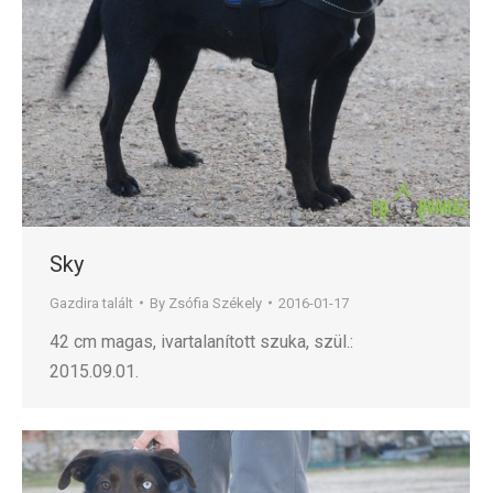
Sky
Gazdira talált
By
Zsófia Székely
2016-01-17
42 cm magas, ivartalanított szuka, szül.:
2015.09.01.