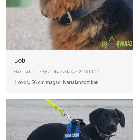
Bob
Gazdira talált
By
Zsófia Székely
2016-01-17
1 éves, 56 cm magas, ivartalanított kan