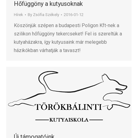
Hőfüggöny a kutyusoknak
Hírek
By
Zsófia Székely
2016-01-12
Köszönjük szépen a budapesti Poligon Kft-nek a
szilikon hőfüggöny tekercseket! Fel is szereltük a
kutyaházakra, így kutyusaink már melegebb
házikókban várhatják a tavaszt!
Új támogatóink