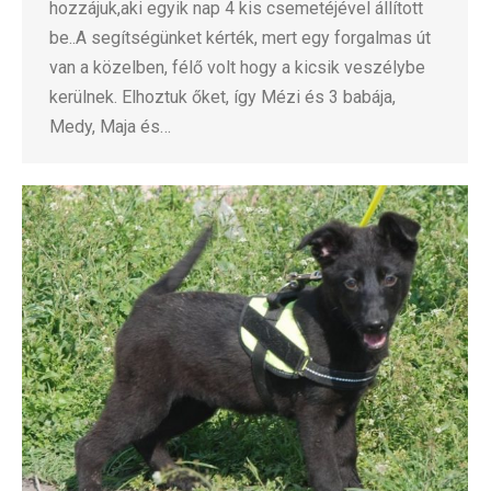
hozzájuk,aki egyik nap 4 kis csemetéjével állított
be..A segítségünket kérték, mert egy forgalmas út
van a közelben, félő volt hogy a kicsik veszélybe
kerülnek. Elhoztuk őket, így Mézi és 3 babája,
Medy, Maja és…