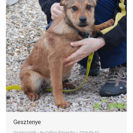
Gesztenye
Gazdira talált
By
Csillag Alexandra
2016-03-15