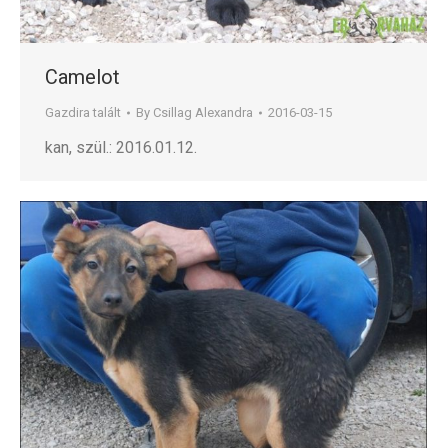
Camelot
Gazdira talált
By
Csillag Alexandra
2016-03-15
kan, szül.: 2016.01.12.