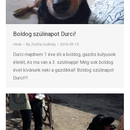
Boldog szülinapot Durci!
Hírek
By
Zsófia Székely
2016-03-15
Durci majdnem 1 éve éli a boldog, gazdis kutyusok
életét, és ma van a 3. szülinapja! Még sok boldog
évet kívánunk neki a gazdikkal! Boldog szülinapot
Durci!!!