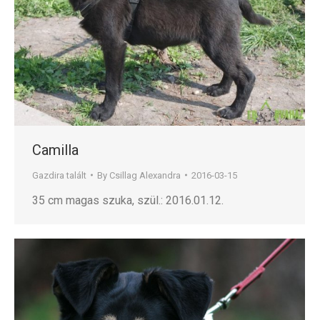
Camilla
Gazdira talált
By
Csillag Alexandra
2016-03-15
35 cm magas szuka, szül.: 2016.01.12.