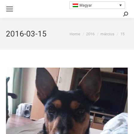
Magyar
Searc
2016-03-15
You are here:
Home
2016
március
15