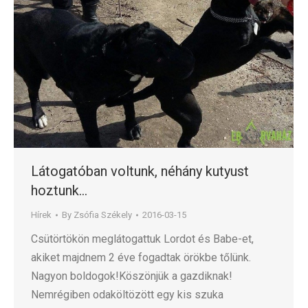
Látogatóban voltunk, néhány kutyust
hoztunk…
Hírek
By
Zsófia Székely
2016-03-15
Csütörtökön meglátogattuk Lordot és Babe-et,
akiket majdnem 2 éve fogadtak örökbe tőlünk.
Nagyon boldogok!Köszönjük a gazdiknak!
Nemrégiben odaköltözött egy kis szuka