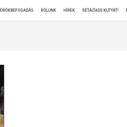
ÖRÖKBEFOGADÁS
ÖRÖKBEFOGADÁS
RÓLUNK
RÓLUNK
HÍREK
HÍREK
SÉTÁLTASS KUTYÁT!
SÉTÁLTASS KUTYÁT!