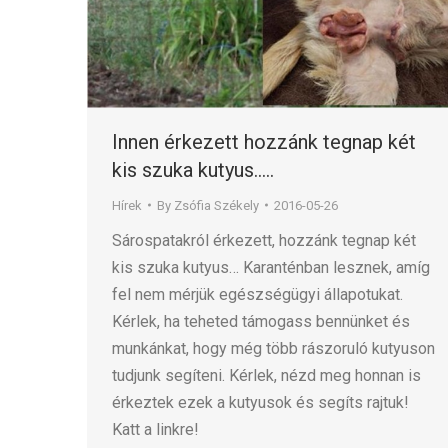
Innen érkezett hozzánk tegnap két
kis szuka kutyus…..
Hírek
By
Zsófia Székely
2016-05-26
Sárospatakról érkezett, hozzánk tegnap két
kis szuka kutyus… Karanténban lesznek, amíg
fel nem mérjük egészségügyi állapotukat.
Kérlek, ha teheted támogass bennünket és
munkánkat, hogy még több rászoruló kutyuson
tudjunk segíteni. Kérlek, nézd meg honnan is
érkeztek ezek a kutyusok és segíts rajtuk!
Katt a linkre!