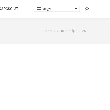
KAPCSOLAT
KAPCSOLAT
Magyar
Magyar
Search:
Search:
You are here:
Home
2016
május
26