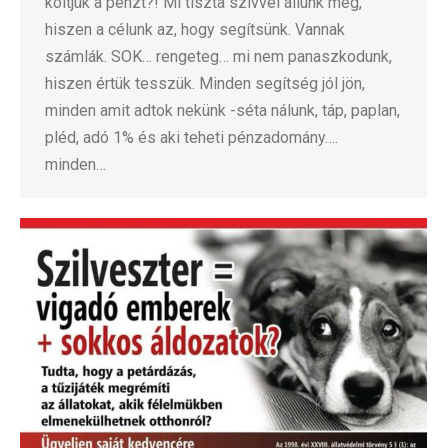
költjük a pénzt?! Mi tiszta szívvel állunk meg,
hiszen a célunk az, hogy segítsünk. Vannak
számlák. SOK… rengeteg… mi nem panaszkodunk,
hiszen értük tesszük. Minden segítség jól jön,
minden amit adtok nekünk -séta nálunk, táp, paplan,
pléd, adó 1% és aki teheti pénzadomány….
minden…