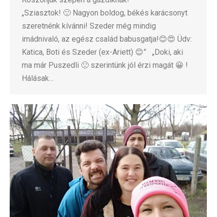
„Sziasztok! 🙂 Nagyon boldog, békés karácsonyt
szeretnénk kívánni! Szeder még mindig
imádnivaló, az egész család babusgatja!😊😍 Üdv:
Katica, Boti és Szeder (ex-Ariett) 😊” „Doki, aki
ma már Puszedli 🙂 szerintünk jól érzi magát 😀 !
Hálásak…