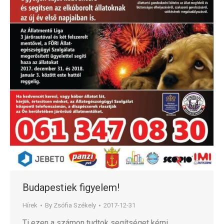
Budapestiek figyelem!
Hírek
By
Zsófia Székely
2017-12-31
Ti ezen a számon tudtok segítséget kérni