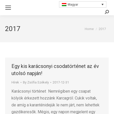
Magyar
Searc
2017
You are here:
Home
2017
Egy kis karácsonyi csodatörténet az év
utolsó napján!
Hírek
By
Zsófia Székely
2017-12-31
Karácsonyi történet Nemrégiben egy csapat
kölyök érkezett hozzánk Karcagról. Cukik voltak,
de amíg a karanténidejük le nem járt, nem lehettek
gazdikeresők. Mégis, egy napon megjelent egy