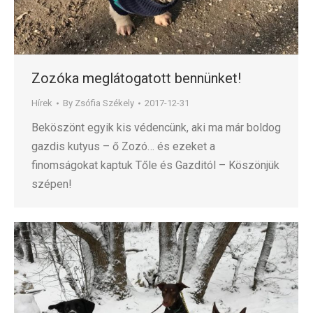
Zozóka meglátogatott bennünket!
Hírek
By
Zsófia Székely
2017-12-31
Beköszönt egyik kis védencünk, aki ma már boldog
gazdis kutyus – ő Zozó… és ezeket a
finomságokat kaptuk Tőle és Gazditól – Köszönjük
szépen!