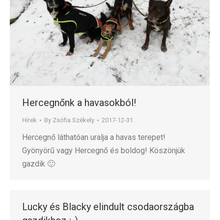
Hercegnőnk a havasokból!
Hírek
By
Zsófia Székely
2017-12-31
Hercegnő láthatóan uralja a havas terepet!
Gyönyörű vagy Hercegnő és boldog! Köszönjük
gazdik 🙂
Lucky és Blacky elindult csodaországba