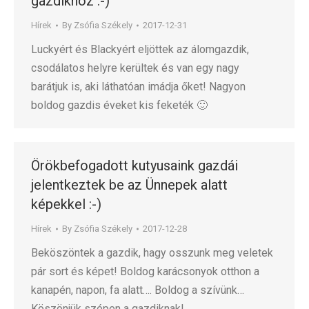
gazdikhoz :-)
Hírek
By
Zsófia Székely
2017-12-31
Luckyért és Blackyért eljöttek az álomgazdik,
csodálatos helyre kerültek és van egy nagy
barátjuk is, aki láthatóan imádja őket! Nagyon
boldog gazdis éveket kis feketék 🙂
Örökbefogadott kutyusaink gazdái
jelentkeztek be az Ünnepek alatt
képekkel :-)
Hírek
By
Zsófia Székely
2017-12-28
Beköszöntek a gazdik, hagy osszunk meg veletek
pár sort és képet! Boldog karácsonyok otthon a
kanapén, napon, fa alatt…. Boldog a szívünk…
Köszönjük szépen a gazdiknak!