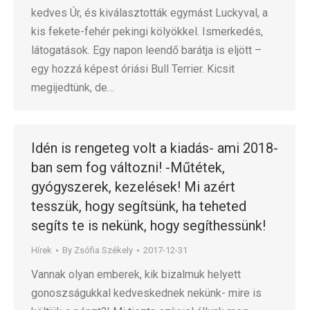
kedves Úr, és kiválasztották egymást Luckyval, a
kis fekete-fehér pekingi kölyökkel. Ismerkedés,
látogatások. Egy napon leendő barátja is eljött –
egy hozzá képest óriási Bull Terrier. Kicsit
megijedtünk, de…
Idén is rengeteg volt a kiadás- ami 2018-
ban sem fog változni! -Műtétek,
gyógyszerek, kezelések! Mi azért
tesszük, hogy segítsünk, ha teheted
segíts te is nekünk, hogy segíthessünk!
Hírek
By
Zsófia Székely
2017-12-31
Vannak olyan emberek, kik bizalmuk helyett
gonoszságukkal kedveskednek nekünk- mire is