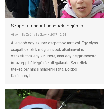
Szuper a csapat ünnepek idején is…
Hírek
By
Zsófia Székely
2017-12-24
A legjobb egy szuper csapathoz tartozni. Egy olyan
csapathoz, akik még ünnepek alkalmával is
összefutnak egy kis időre, akár egy bejgliátadásra
is, az épp hétvégéző kollégáknak. Szeretlek
titeket, bár nincs mindenki rajta. Boldog
Karácsonyt