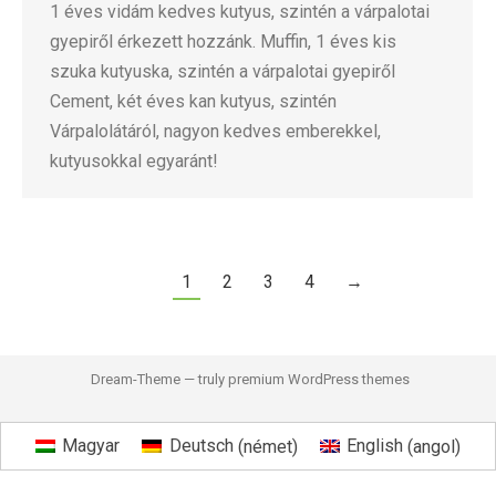
1 éves vidám kedves kutyus, szintén a várpalotai
gyepiről érkezett hozzánk. Muffin, 1 éves kis
szuka kutyuska, szintén a várpalotai gyepiről
Cement, két éves kan kutyus, szintén
Várpalolátáról, nagyon kedves emberekkel,
kutyusokkal egyaránt!
1
2
3
4
→
Dream-Theme — truly
premium WordPress themes
Magyar
Deutsch
(
német
)
English
(
angol
)