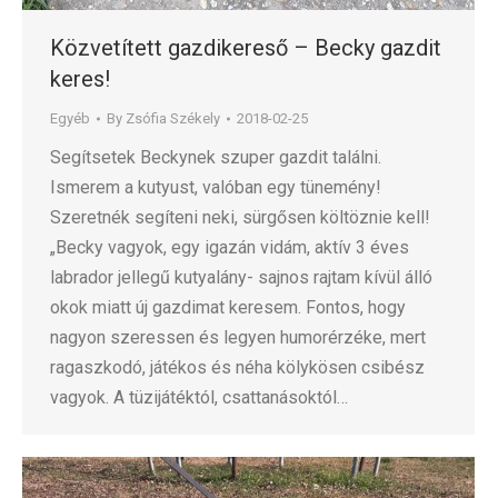
Közvetített gazdikereső – Becky gazdit
keres!
Egyéb
By
Zsófia Székely
2018-02-25
Segítsetek Beckynek szuper gazdit találni.
Ismerem a kutyust, valóban egy tünemény!
Szeretnék segíteni neki, sürgősen költöznie kell!
„Becky vagyok, egy igazán vidám, aktív 3 éves
labrador jellegű kutyalány- sajnos rajtam kívül álló
okok miatt új gazdimat keresem. Fontos, hogy
nagyon szeressen és legyen humorérzéke, mert
ragaszkodó, játékos és néha kölykösen csibész
vagyok. A tüzijátéktól, csattanásoktól…