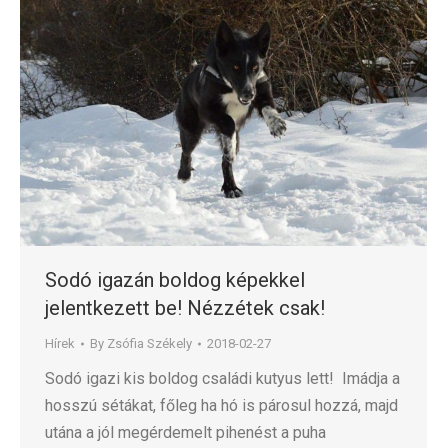
Sodó igazán boldog képekkel
jelentkezett be! Nézzétek csak!
Hírek
By
Zsófia Székely
2018-02-27
Sodó igazi kis boldog családi kutyus lett! Imádja a
hosszú sétákat, főleg ha hó is párosul hozzá, majd
utána a jól megérdemelt pihenést a puha