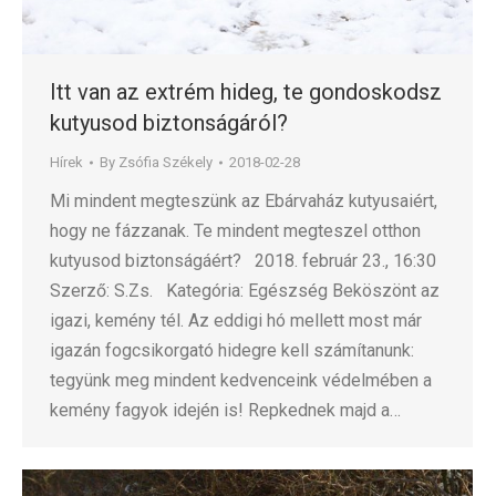
Itt van az extrém hideg, te gondoskodsz
kutyusod biztonságáról?
Hírek
By
Zsófia Székely
2018-02-28
Mi mindent megteszünk az Ebárvaház kutyusaiért,
hogy ne fázzanak. Te mindent megteszel otthon
kutyusod biztonságáért? 2018. február 23., 16:30
Szerző: S.Zs. Kategória: Egészség Beköszönt az
igazi, kemény tél. Az eddigi hó mellett most már
igazán fogcsikorgató hidegre kell számítanunk:
tegyünk meg mindent kedvenceink védelmében a
kemény fagyok idején is! Repkednek majd a…