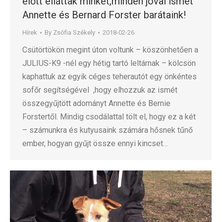
előtt elláttak minket,minden jóval ismét
Annette és Bernard Forster barátaink!
Hírek
By
Zsófia Székely
2018-02-26
Csütörtökön megint úton voltunk – köszönhetően a
JULIUS-K9 -nél egy hétig tartó leltárnak – kölcsön
kaphattuk az egyik céges teherautót egy önkéntes
sofőr segítségével ,hogy elhozzuk az ismét
összegyűjtött adományt Annette és Bernie
Forstertől. Mindig csodálattal tölt el, hogy ez a két
– számunkra és kutyusaink számára hősnek tűnő
ember, hogyan gyűjt össze ennyi kincset…