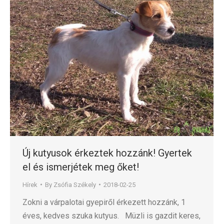
Új kutyusok érkeztek hozzánk! Gyertek
el és ismerjétek meg őket!
Hírek
By
Zsófia Székely
2018-02-25
Zokni a várpalotai gyepiről érkezett hozzánk, 1
éves, kedves szuka kutyus. Müzli is gazdit keres,