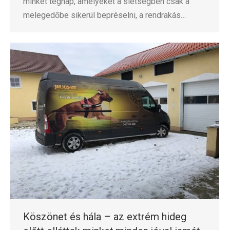
minket tegnap, amelyeket a sietségben csak a
melegedőbe sikerül bepréselni, a rendrakás…
Köszönet és hála – az extrém hideg