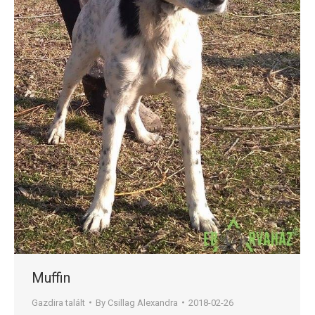
Muffin
Gazdira talált
By
Csillag Alexandra
2018-02-26