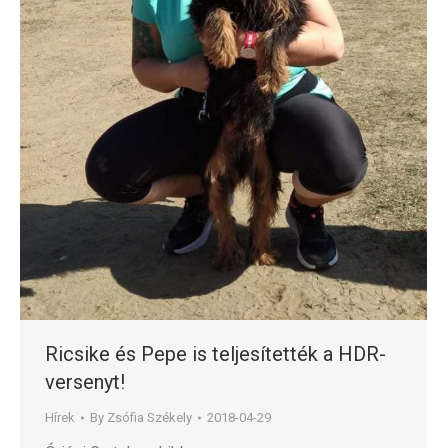
Ricsike és Pepe is teljesítették a HDR-
versenyt!
Hírek
By
Zsófia Székely
2018-04-29