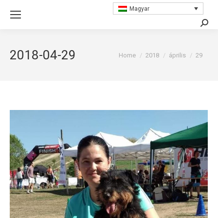
Magyar
Searc
2018-04-29
You are here:
Home
2018
április
29