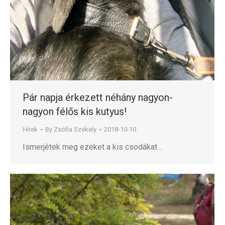
Pár napja érkezett néhány nagyon-
nagyon félős kis kutyus!
Hírek
By
Zsófia Székely
2018-10-10
Ismerjétek meg ezeket a kis csodákat…