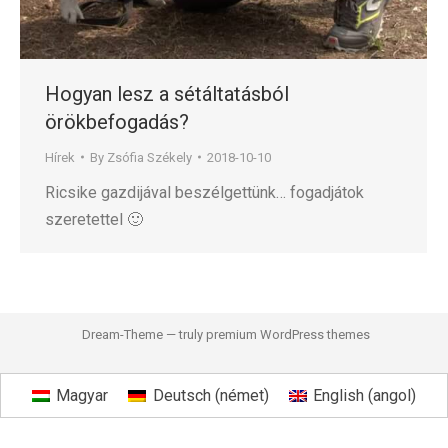
Hogyan lesz a sétáltatásból
örökbefogadás?
Hírek
By
Zsófia Székely
2018-10-10
Ricsike gazdijával beszélgettünk… fogadjátok
szeretettel 🙂
Dream-Theme — truly
premium WordPress themes
Magyar
Deutsch
(
német
)
English
(
angol
)