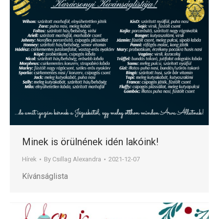
Minek is örülnének idén lakóink!
Hírek
By
Csillag Alexandra
2021-12-07
Kívánságlista