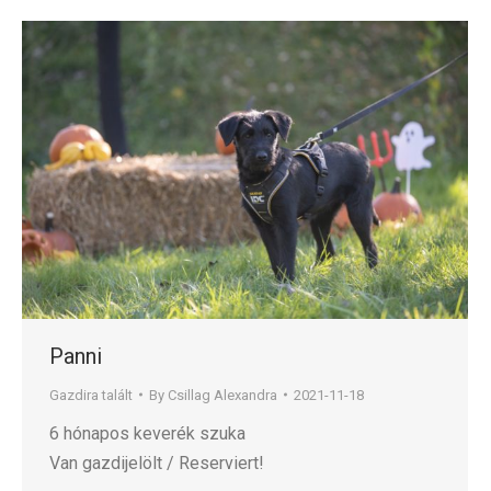
Panni
Gazdira talált
By
Csillag Alexandra
2021-11-18
6 hónapos keverék szuka
Van gazdijelölt / Reserviert!