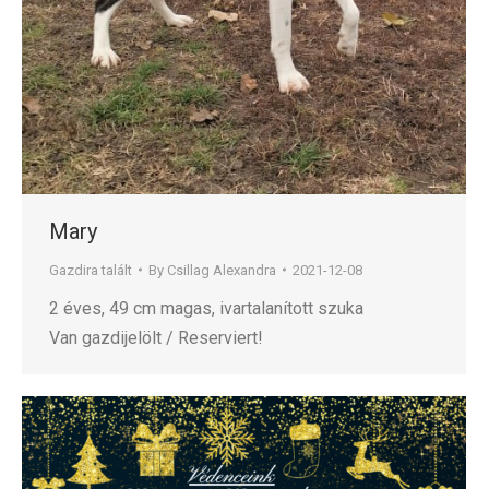
Mary
Gazdira talált
By
Csillag Alexandra
2021-12-08
2 éves, 49 cm magas, ivartalanított szuka
Van gazdijelölt / Reserviert!