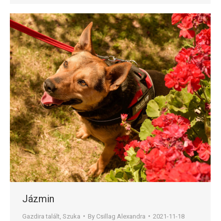
Jázmin
Gazdira talált
,
Szuka
By
Csillag Alexandra
2021-11-18