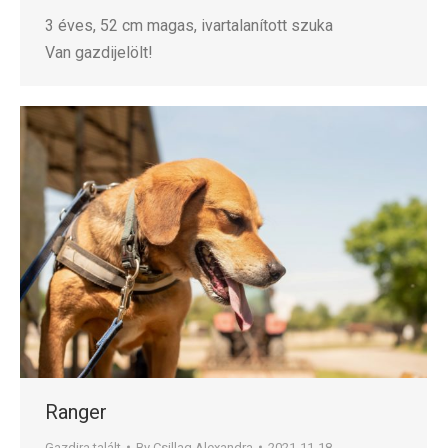
3 éves, 52 cm magas, ivartalanított szuka
Van gazdijelölt!
Ranger
Gazdira talált
By
Csillag Alexandra
2021-11-18