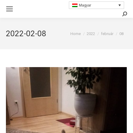
Magyar
Searc
2022-02-08
You are here:
Home
2022
február
08