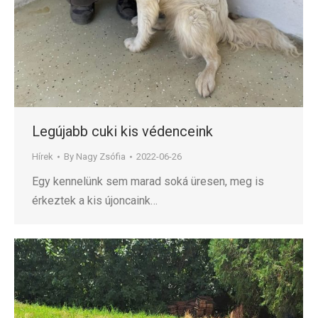
Legújabb cuki kis védenceink
Hírek
By
Nagy Zsófia
2022-06-26
Egy kennelünk sem marad soká üresen, meg is
érkeztek a kis újoncaink…