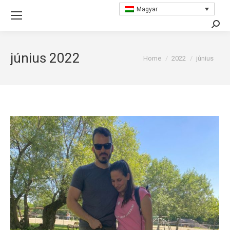
Magyar
Searc
június 2022
You are here:
Home
2022
június