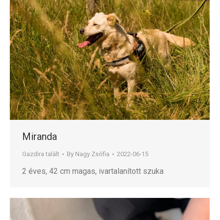
Miranda
Gazdira talált
By
Nagy Zsófia
2022-06-15
2 éves, 42 cm magas, ivartalanított szuka