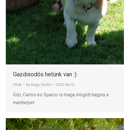
Gazdisodós hetünk van :)
Hírek
By
Nagy Zsófia
2022-06-16
Gizi, Carlos és Sparco is maga mögött hagyta a
menhelyet