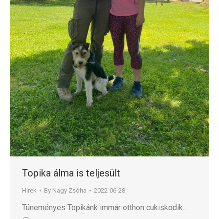
Topika álma is teljesült
Hírek
By
Nagy Zsófia
2022-06-28
Tüneményes Topikánk immár otthon cukiskodik…