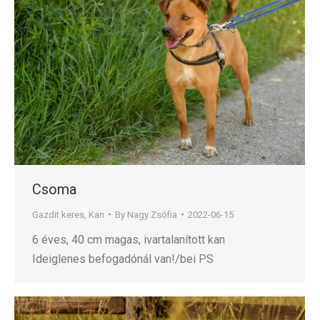
Csoma
Gazdit keres
,
Kan
By
Nagy Zsófia
2022-06-15
6 éves, 40 cm magas, ivartalanított kan
Ideiglenes befogadónál van!/bei PS