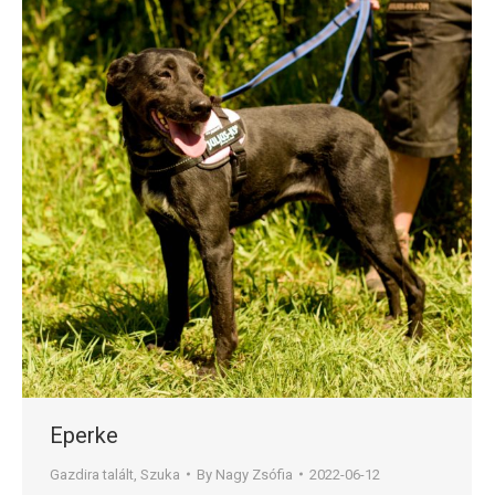
Eperke
Gazdira talált
,
Szuka
By
Nagy Zsófia
2022-06-12