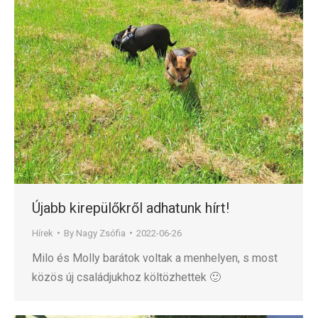
Újabb kirepülőkről adhatunk hírt!
Hírek
By
Nagy Zsófia
2022-06-26
Milo és Molly barátok voltak a menhelyen, s most
közös új családjukhoz költözhettek 🙂