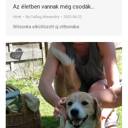
Az életben vannak még csodák…
Hírek
By
Csillag Alexandra
2022-06-22
Wilsonka elköltözött új otthonába