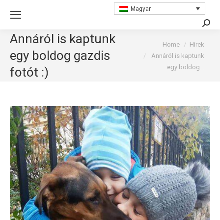
Magyar
Searc
Annáról is kaptunk
You are here:
Home
Hírek
egy boldog gazdis
Annáról is kaptunk
egy boldog…
fotót :)