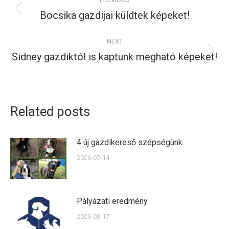
navigation
Bocsika gazdijai küldtek képeket!
Previous
post:
NEXT
Sidney gazdiktól is kaptunk megható képeket!
Next
post:
Related posts
4 új gazdikereső szépségünk
2026-07-14
Pályázati eredmény
2026-03-17