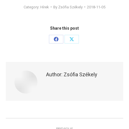
Category:
Hírek
By
Zsófia Székely
2018-11-05
Share this post
Share
Share
on
on
Facebook
X
Author:
Zsófia Székely
Post
PREVIOUS