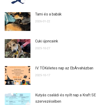
Tami és a babák
2026-01-22
Cuki újoncaink
2025-10-27
IV. TÖKéletes nap az EbÁrvaházban
2025-10-17
Kutyás családi és nyílt nap a Kraft SE
szervezésében