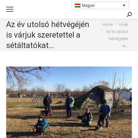
Magyar
Searc
Az év utolsó hétvégéjén
You are here:
Home
Hírek
Az év utolsó
is várjuk szeretettel a
hétvégéjén
sétáltatókat…
is…