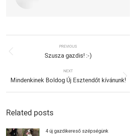
Post
PREVIOUS
navigation
Szusza gazdis! :-)
Previous
post:
NEXT
Mindenkinek Boldog Új Esztendőt kívánunk!
Next
post:
Related posts
4 új gazdikereső szépségünk