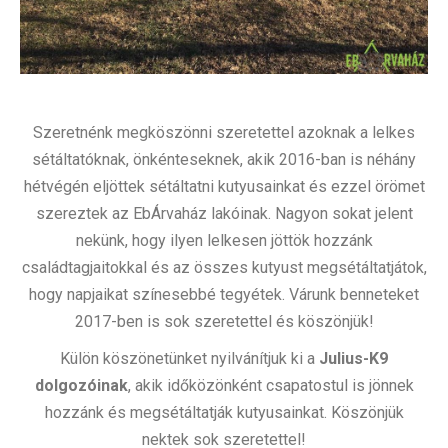
Szeretnénk megköszönni szeretettel azoknak a lelkes
sétáltatóknak, önkénteseknek, akik 2016-ban is néhány
hétvégén eljöttek sétáltatni kutyusainkat és ezzel örömet
szereztek az EbÁrvaház lakóinak. Nagyon sokat jelent
nekünk, hogy ilyen lelkesen jöttök hozzánk
családtagjaitokkal és az összes kutyust megsétáltatjátok,
hogy napjaikat színesebbé tegyétek. Várunk benneteket
2017-ben is sok szeretettel és köszönjük!
Külön köszönetünket nyilvánítjuk ki a
Julius-K9
dolgozóinak
, akik időközönként csapatostul is jönnek
hozzánk és megsétáltatják kutyusainkat. Köszönjük
nektek sok szeretettel!