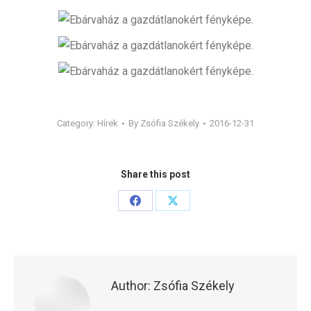
Category:
Hírek
By
Zsófia Székely
2016-12-31
Share this post
Share
Share
on
on
Facebook
X
Author:
Zsófia Székely