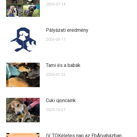
2026-07-14
Pályázati eredmény
2026-03-17
Tami és a babák
2026-01-22
Cuki újoncaink
2025-10-27
IV. TÖKéletes nap az EbÁrvaházban