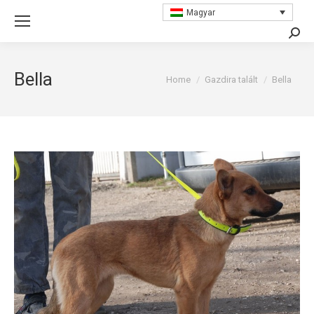
Magyar
Searc
Bella
You are here:
Home
Gazdira talált
Bella