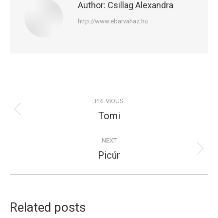
Author:
Csillag Alexandra
http://www.ebarvahaz.hu
Post
PREVIOUS
navigation
Tomi
Previous
post:
NEXT
Picúr
Next
post:
Related posts