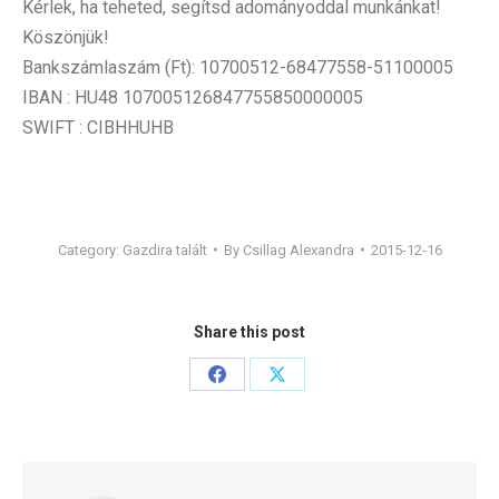
Kérlek, ha teheted, segítsd adományoddal munkánkat!
Köszönjük!
Bankszámlaszám (Ft): 10700512-68477558-51100005
IBAN : HU48 107005126847755850000005
SWIFT : CIBHHUHB
Category:
Gazdira talált
By
Csillag Alexandra
2015-12-16
Share this post
Share
Share
on
on
Facebook
X