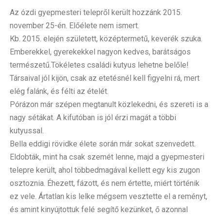
Az ózdi gyepmesteri telepről került hozzánk 2015.
november 25-én. Előélete nem ismert.
Kb. 2015. elején született, középtermetű, keverék szuka.
Emberekkel, gyerekekkel nagyon kedves, barátságos
természetű.Tökéletes családi kutyus lehetne belőle!
Társaival jól kijön, csak az etetésnél kell figyelni rá, mert
elég falánk, és félti az ételét.
Pórázon már szépen megtanult közlekedni, és szereti is a
nagy sétákat. A kifutóban is jól érzi magát a többi
kutyussal.
Bella eddigi rövidke élete során már sokat szenvedett.
Eldobták, mint ha csak szemét lenne, majd a gyepmesteri
telepre került, ahol többedmagával kellett egy kis zugon
osztoznia. Éhezett, fázott, és nem értette, miért történik
ez vele. Ártatlan kis lelke mégsem vesztette el a reményt,
és amint kinyújtottuk felé segítő kezünket, ő azonnal