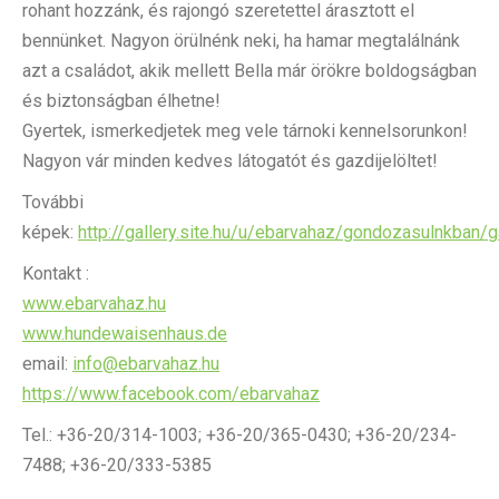
rohant hozzánk, és rajongó szeretettel árasztott el
bennünket. Nagyon örülnénk neki, ha hamar megtalálnánk
azt a családot, akik mellett Bella már örökre boldogságban
és biztonságban élhetne!
Gyertek, ismerkedjetek meg vele tárnoki kennelsorunkon!
Nagyon vár minden kedves látogatót és gazdijelöltet!
További
képek:
http://gallery.site.hu/u/ebarvahaz/gondozasulnkban/ga
Kontakt :
www.ebarvahaz.hu
www.hundewaisenhaus.de
email:
info@ebarvahaz.hu
https://www.facebook.com/ebarvahaz
Tel.: +36-20/314-1003; +36-20/365-0430; +36-20/234-
7488; +36-20/333-5385