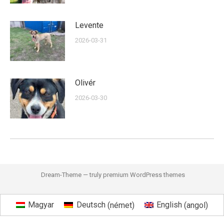
Levente
2026-03-31
Olivér
2026-03-30
Dream-Theme — truly
premium WordPress themes
Magyar
Deutsch
(
német
)
English
(
angol
)