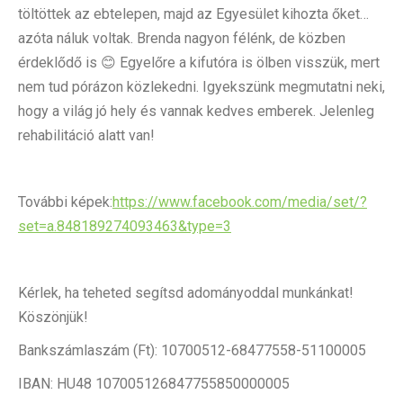
töltöttek az ebtelepen, majd az Egyesület kihozta őket…
azóta náluk voltak. Brenda nagyon félénk, de közben
érdeklődő is 😊 Egyelőre a kifutóra is ölben visszük, mert
nem tud pórázon közlekedni. Igyekszünk megmutatni neki,
hogy a világ jó hely és vannak kedves emberek. Jelenleg
rehabilitáció alatt van!
További képek:
https://www.facebook.com/media/set/?
set=a.848189274093463&type=3
Kérlek, ha teheted segítsd adományoddal munkánkat!
Köszönjük!
Bankszámlaszám (Ft): 10700512-68477558-51100005
IBAN: HU48 107005126847755850000005