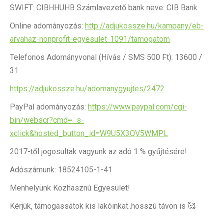
SWIFT: CIBHHUHB Számlavezető bank neve: CIB Bank
Online adományozás:
http://adjukossze.hu/kampany/eb-
arvahaz-nonprofit-egyesulet-1091/tamogatom
Telefonos Adományvonal (Hívás / SMS 500 Ft): 13600 /
31
https://adjukossze.hu/adomanygyujtes/2472
PayPal adományozás:
https://www.paypal.com/cgi-
bin/webscr?cmd=_s-
xclick&hosted_button_id=W9U5X3QV5WMPL
2017-től jogosultak vagyunk az adó 1 % gyűjtésére!
Adószámunk: 18524105-1-41
Menhelyünk Közhasznú Egyesület!
Kérjük, támogassátok kis lakóinkat..hosszú távon is 🥰