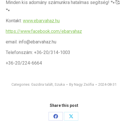
Minden kis adomány számunkra hatalmas segítség! 🐾🥰
🐾
Kontakt:
www.ebarvahaz.hu
https://www.facebook.com/ebarvahaz
email: info@ebarvahaz.hu
Telefonszám: +36-20/314-1003
+36-20/224-6664
Categories:
Gazdira talált
,
Szuka
By
Nagy Zsófia
2024-08-31
Share this post
Share
Share