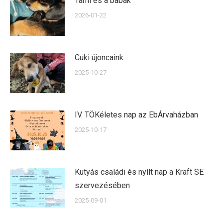
Tami és a babák
2026-01-22
Cuki újoncaink
2025-10-27
IV. TÖKéletes nap az EbÁrvaházban
2025-10-17
Kutyás családi és nyílt nap a Kraft SE
szervezésében
2025-09-01