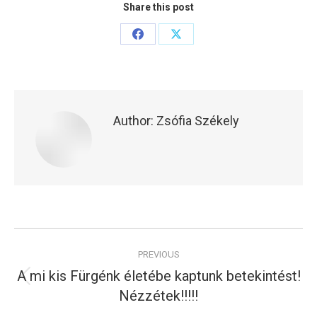
Share this post
Share
Share
on
on
Facebook
X
Author:
Zsófia Székely
Post
PREVIOUS
navigation
A mi kis Fürgénk életébe kaptunk betekintést!
Previous
Nézzétek!!!!!
post: