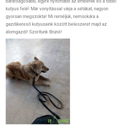
barátságosabb, egyre nyitottabb az emberek és a többi
kutyus felé! Már vonyítással várja a sétákat, nagyon
gyorsan megszokta! Mi reméljük, nemsokára a
gazdikereső kutyusaink között beleszeret majd az
álomgazdi! Szorítunk Brúnó!