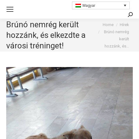
Magyar
Searc
Brúnó nemrég került
You are here:
Home
Hírek
Brúnó nemrég
hozzánk, és elkezdte a
került
városi tréninget!
hozzánk, és…