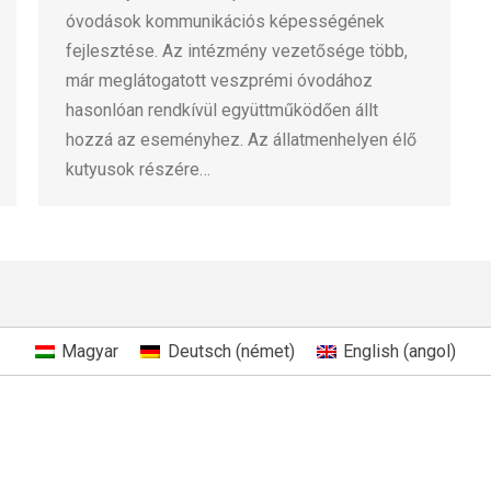
óvodások kommunikációs képességének
fejlesztése. Az intézmény vezetősége több,
már meglátogatott veszprémi óvodához
hasonlóan rendkívül együttműködően állt
hozzá az eseményhez. Az állatmenhelyen élő
kutyusok részére…
Magyar
Deutsch
(
német
)
English
(
angol
)