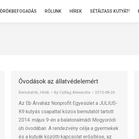
ÖRÖKBEFOGADÁS
ÖRÖKBEFOGADÁS
RÓLUNK
RÓLUNK
HÍREK
HÍREK
SÉTÁLTASS KUTYÁT!
SÉTÁLTASS KUTYÁT!
Óvodások az állatvédelemért
Bemutatók
,
Hírek
By
Csillag Alexandra
2015-08-26
Az Eb Árvaház Nonprofit Egyesület a JULIUS-
K9 kutyás csapattal közös bemutatót tartott
2014. május 9-én a balatonalmádi Mogyoródi
úti óvodában. A rendezvény célja a gyermekek
és a kutyák közötti kapcsolat erősítése, az