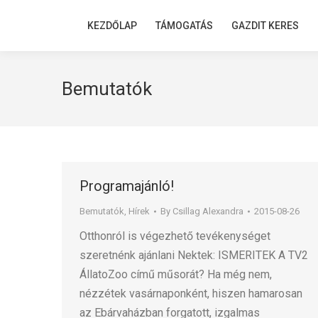
KEZDŐLAP
KEZDŐLAP
TÁMOGATÁS
TÁMOGATÁS
GAZDIT KERES
GAZDIT KERES
Bemutatók
Programajánló!
Bemutatók
,
Hírek
By
Csillag Alexandra
2015-08-26
Otthonról is végezhető tevékenységet
szeretnénk ajánlani Nektek: ISMERITEK A TV2
ÁllatoZoo című műsorát? Ha még nem,
nézzétek vasárnaponként, hiszen hamarosan
az Ebárvaházban forgatott, izgalmas