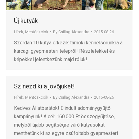
Új kutyák
Hírek
,
Mentőakciók
By
Csillag Alexandra
2015-08-26
Szerdán 10 kutya érkezik tárnoki kennelsorunkra a
karcagi gyepmesteri telepről! Részletekkel és
képekkel jelentkezünk majd róluk!
Színezd ki a jövőjüket!
Hírek
,
Mentőakciók
By
Csillag Alexandra
2015-08-26
Kedves Állatbarátok! Elindult adománygyűjtő
kampányunk! A cél: 160.000 Ft összegyűjtése,
melyből újabb segítségre váró kutyusokat
menthetünk ki az egyre zsúfoltabb gyepmesteri