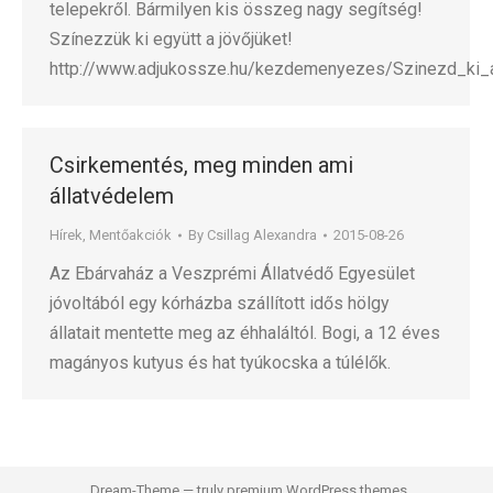
telepekről. Bármilyen kis összeg nagy segítség!
Színezzük ki együtt a jövőjüket!
http://www.adjukossze.hu/kezdemenyezes/Szinezd_ki_a
Csirkementés, meg minden ami
állatvédelem
Hírek
,
Mentőakciók
By
Csillag Alexandra
2015-08-26
Az Ebárvaház a Veszprémi Állatvédő Egyesület
jóvoltából egy kórházba szállított idős hölgy
állatait mentette meg az éhhaláltól. Bogi, a 12 éves
magányos kutyus és hat tyúkocska a túlélők.
Dream-Theme — truly
premium WordPress themes