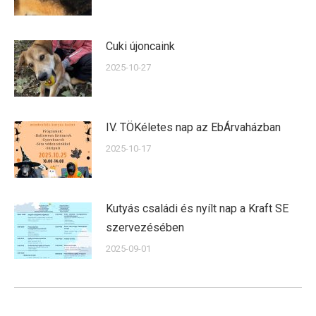
Cuki újoncaink
2025-10-27
IV. TÖKéletes nap az EbÁrvaházban
2025-10-17
Kutyás családi és nyílt nap a Kraft SE
szervezésében
2025-09-01