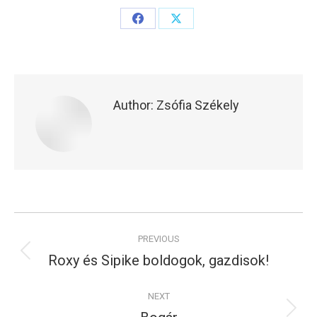
Share
Share
on
on
Facebook
X
Author:
Zsófia Székely
Post
PREVIOUS
navigation
Roxy és Sipike boldogok, gazdisok!
Previous
post:
NEXT
Next