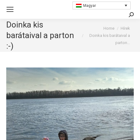
Magyar
Searc
Doinka kis
You are here:
Home
Hírek
barátaival a parton
Doinka kis barátaival a
parton…
:-)