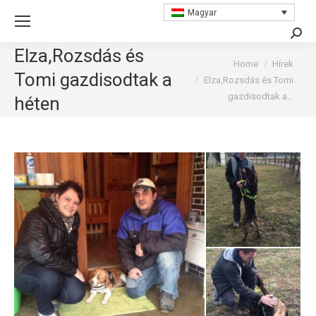
Magyar
Searc
Elza,Rozsdás és
You are here:
Home
Hírek
Tomi gazdisodtak a
Elza,Rozsdás és Tomi
gazdisodtak a…
héten