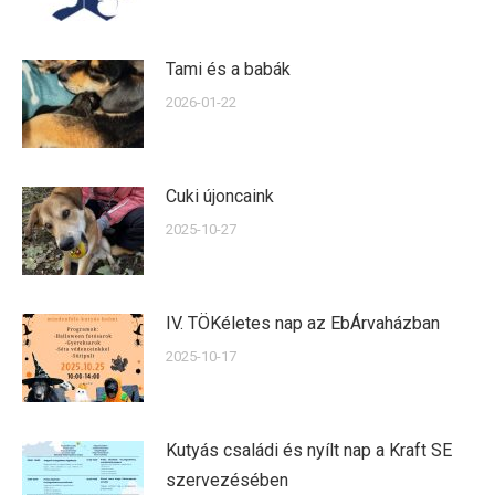
Tami és a babák
2026-01-22
Cuki újoncaink
2025-10-27
IV. TÖKéletes nap az EbÁrvaházban
2025-10-17
Kutyás családi és nyílt nap a Kraft SE
szervezésében