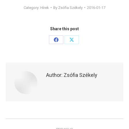
Category:
Hírek
By
Zsófia Székely
2016-01-17
Share this post
Share
Share
on
on
Facebook
X
Author:
Zsófia Székely
Post