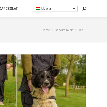
KAPCSOLAT
KAPCSOLAT
Magyar
Magyar
Search:
Search:
You are here:
Home
Gazdira talált
Finn