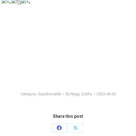
!
Category:
Gazdira talált
By
Nagy Zsófia
2023-06-03
Share this post
Share
Share