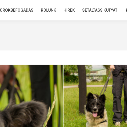
ÖRÖKBEFOGADÁS
ÖRÖKBEFOGADÁS
RÓLUNK
RÓLUNK
HÍREK
HÍREK
SÉTÁLTASS KUTYÁT!
SÉTÁLTASS KUTYÁT!