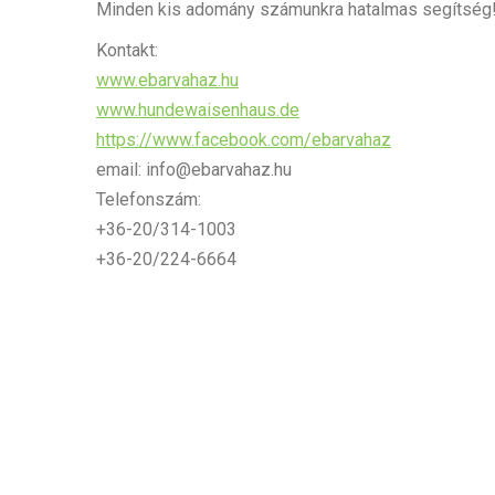
Minden kis adomány számunkra hatalmas segítség
Kontakt:
www.ebarvahaz.hu
www.hundewaisenhaus.de
https://www.facebook.com/ebarvahaz
email: info@ebarvahaz.hu
Telefonszám:
+36-20/314-1003
+36-20/224-6664