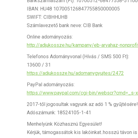
Bankszámlaszám (Ft): 10700512-68477558-5110
IBAN: HU48 107005126847755850000005
SWIFT: CIBHHUHB
Számlavezető bank neve: CIB Bank
Online adományozás:
http://adjukossze.hu/kampany/eb-arvahaz-nonprof
Telefonos Adományvonal (Hívás / SMS 500 Ft):
13600 / 31
https://adjukossze.hu/adomanygyujtes/2472
PayPal adományozás:
https://www.paypal.com/cgi-bin/webscr?cmd=_
2017-től jogosultak vagyunk az adó 1 % gyűjtésére!
Adószámunk: 18524105-1-41
Menhelyünk Közhasznú Egyesület!
Kérjük, támogassátok kis lakóinkat..hosszú távon i