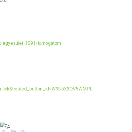
0005
it-egyesulet-1091/tamogatom
s-xclick&hosted_button_id=W9U5X3QV5WMPL
s