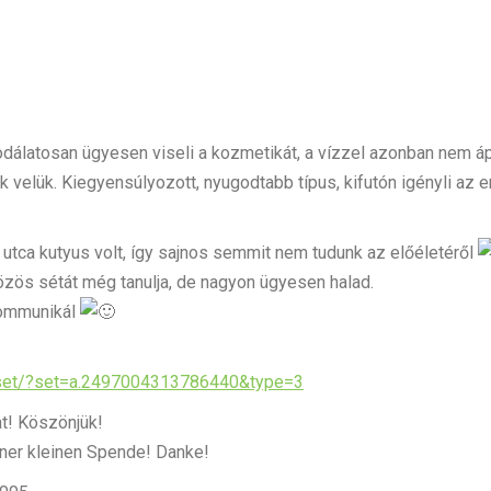
sodálatosan ügyesen viseli a kozmetikát, a vízzel azonban nem 
ik velük. Kiegyensúlyozott, nyugodtabb típus, kifutón igényli a
utca kutyus volt, így sajnos semmit nem tudunk az előéletéről
 közös sétát még tanulja, de nagyon ügyesen halad.
 kommunikál
/set/?set=a.2497004313786440&type=3
t! Köszönjük!
einer kleinen Spende! Danke!