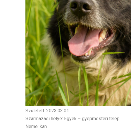
Született: 2023.03.01.
Származási helye: Egyek – gyepmesteri telep
Neme: kan