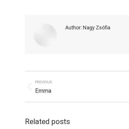
Author:
Nagy Zsófia
Post
PREVIOUS
navigation
Emma
Previous
post:
Related posts