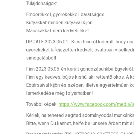
Tulajdonságok:
Emberekkel, gyerekekkel: barátságos
Kutyákkal: minden kutyával kijön
Macskákkal: nem kedveli őket
UPDATE 2023.06.01.: Kicsi Finnről kiderült, hogy c
gyerekeket kifejezetten kedveli, óvatosan viselked
simogatásból!
Finn 2023.05.05-én került gondozásunkba Egyekről, 
Finn egy kedves, bújós kisfiú, aki rettentő okos. A
Ebtársaival kijön és szépen, illetve egyértelműen
Ismerkedése még folyamatban!
További képek:
https://www.facebook.com/media
Kérlek, ha teheted segítsd adományoddal munkánka
Bitte, wenn Du kannst, helfe bei unsere Arbeit mit 