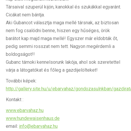
Társaival szuperül kijön, kanokkal és szukákkal egyaránt.
Cicákat nem bántja.
Aki Gubancot választja maga mellé társnak, az biztosan
nem fog csalódni benne, hiszen egy hűséges, örök
barátot kap majd maga mellé! Egyszer már eldobták őt,
pedig semmi rosszat nem tett. Nagyon megérdemli a
boldogságot!!
Gubanc tárnoki kennelsorunk lakója, ahol sok szeretettel
várja a látogatókat és főleg a gazdijelölteket!
További képek:
http://gallery.site.hu/u/ebarvahaz/gondozasulnkban/gazdirat
Kontakt :
www.ebarvahaz.hu
www.hundewaisenhaus.de
email:
info@ebarvahaz.hu