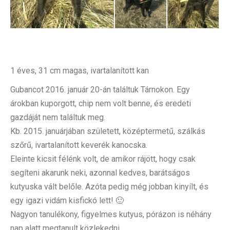
1 éves, 31 cm magas, ivartalanított kan
Gubancot 2016. január 20-án találtuk Tárnokon. Egy
árokban kuporgott, chip nem volt benne, és eredeti
gazdáját nem találtuk meg.
Kb. 2015. januárjában született, középtermetű, szálkás
szőrű, ivartalanított keverék kanocska.
Eleinte kicsit félénk volt, de amikor rájött, hogy csak
segíteni akarunk neki, azonnal kedves, barátságos
kutyuska vált belőle. Azóta pedig még jobban kinyílt, és
egy igazi vidám kisfickó lett! 🙂
Nagyon tanulékony, figyelmes kutyus, pórázon is néhány
nap alatt megtanult közlekedni.