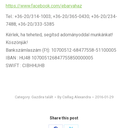
https://www.facebook.com/ebarvahaz
Tel.: +36-20/314-1003; +36-20/365-0430; +36-20/234-
7488; +36-20/333-5385
Kérlek, ha teheted, segítsd adományoddal munkánkat!
Köszönjük!
Bankszámlaszám (Ft): 10700512-68477558-51100005
IBAN : HU48 107005126847755850000005
SWIFT : CIBHHUHB
Category:
Gazdira talált
By
Csillag Alexandra
2016-01-29
Share this post