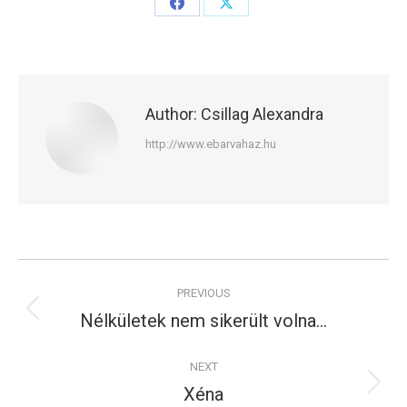
Share
Share
on
on
Facebook
X
Author:
Csillag Alexandra
http://www.ebarvahaz.hu
Post
PREVIOUS
navigation
Nélkületek nem sikerült volna…
Previous
post:
NEXT
Xéna
Next