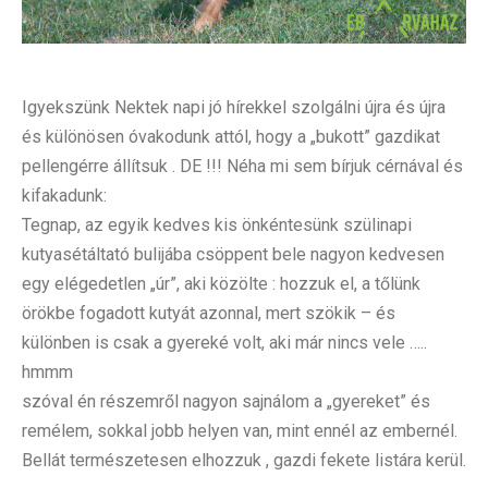
Igyekszünk Nektek napi jó hírekkel szolgálni újra és újra
és különösen óvakodunk attól, hogy a „bukott” gazdikat
pellengérre állítsuk . DE !!! Néha mi sem bírjuk cérnával és
kifakadunk:
Tegnap, az egyik kedves kis önkéntesünk szülinapi
kutyasétáltató bulijába csöppent bele nagyon kedvesen
egy elégedetlen „úr”, aki közölte : hozzuk el, a tőlünk
örökbe fogadott kutyát azonnal, mert szökik – és
különben is csak a gyereké volt, aki már nincs vele …..
hmmm
szóval én részemről na
gyon sajnálom a „gyereket” és
remélem, sokkal jobb helyen van, mint ennél az embernél.
Bellát természetesen elhozzuk , gazdi fekete listára kerül.