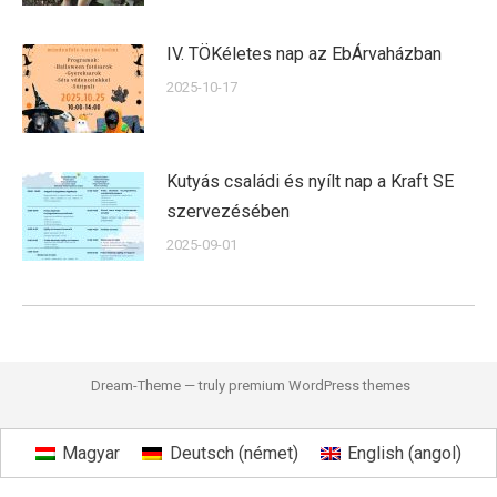
IV. TÖKéletes nap az EbÁrvaházban
2025-10-17
Kutyás családi és nyílt nap a Kraft SE
szervezésében
2025-09-01
Dream-Theme — truly
premium WordPress themes
Magyar
Deutsch
(
német
)
English
(
angol
)