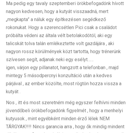
Ma pedig egy tavaly szeptemberi örökbefogadónk hívott
nagyon kedvesen, hogy a kutyát visszaadná, mert
„megkapta” a náluk egy építkezésen segédkező
rokonukat. Hogy a szerencsétlen Pici csak a családot
próbálta védeni az általa vélt betolakodótól, aki egy
talicskát tolva talán emlékeztette volt gazdájára , aki
nagyon rossz körülmények közt tartotta, hogy trénerünk
szívesen segít, adjanak neki egy esélyt……
igen, várjon egy pillanatot, hangzott a telefonban , majd
mintegy 5 másodpercnyi konzultáció után a kedves
párjával , az ember közölte, most rögtön hozza vissza a
kutyát .
Nos , itt és most szeretném még egyszer felhívni minden
jövendőbeli örökbefogadónk figyelmét , hogy a menhelyi
kutyusok , mint egyébként minden érző lélek NEM
TÁRGYAK!!!! Nincs garancia arra , hogy ők mindig mindent