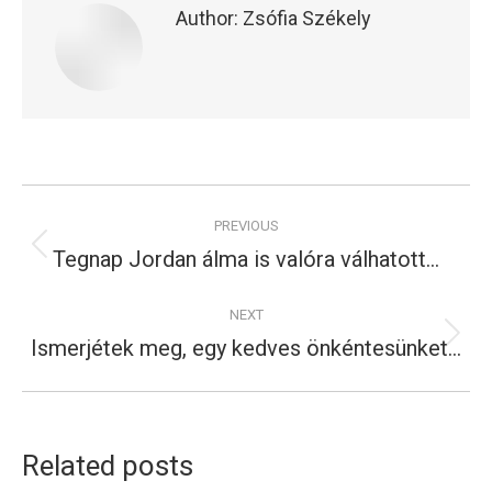
Author:
Zsófia Székely
Post
PREVIOUS
navigation
Tegnap Jordan álma is valóra válhatott…
Previous
post:
NEXT
Ismerjétek meg, egy kedves önkéntesünket…
Next
post:
Related posts