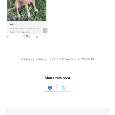
Category:
Hírek
By
Zsófia Székely
2020-01-19
Share this post
Share
Share
on
on
Facebook
X