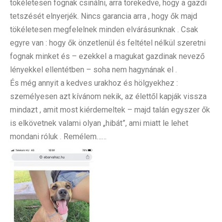
tökéletesen fognak csinálni, arra törekedve, hogy a gazdi
tetszését elnyerjék. Nincs garancia arra , hogy ők majd
tökéletesen megfelelnek minden elvárásunknak . Csak
egyre van : hogy ők önzetlenül és feltétel nélkül szeretni
fognak minket és – ezekkel a magukat gazdinak nevező
lényekkel ellentétben – soha nem hagynának el .
És még annyit a kedves urakhoz és hölgyekhez :
személyesen azt kívánom nekik, az élettől kapják vissza
mindazt , amit most kiérdemeltek – majd talán egyszer ők
is elkövetnek valami olyan „hibát”, ami miatt le lehet
mondani róluk . Remélem……