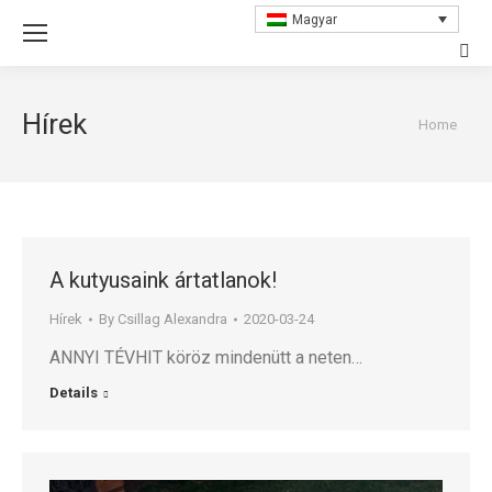
Magyar
Sear
Hírek
You are
Home
here:
A kutyusaink ártatlanok!
Hírek
By
Csillag Alexandra
2020-03-24
ANNYI TÉVHIT köröz mindenütt a neten…
Details