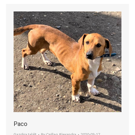
Paco
Gazdira talált
By
Csillag Alexandra
2020-03-17