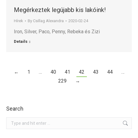
Megérkeztek legújabb kis lakóink!
Hírek
By
Csillag Alexandra
2020-02-24
Iron, Silver, Paco, Penny, Rebeka és Zizi
Details
←
1
…
40
41
42
43
44
…
229
→
Search
Search: