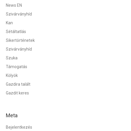
News EN
Szivárványhíd
Kan
Sétáltatlás
Sikertörténetek
Szivárványhíd
Szuka
Támogatás
Kölyök
Gazdira talált
Gazdit keres
Meta
Bejelentkezés