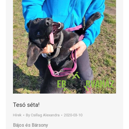
Tesó séta!
Hírek
By
Csillag Alexandra
2020-03-10
Bájos és Bársony