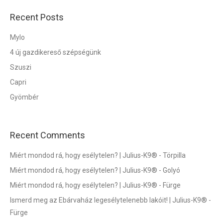
Recent Posts
Mylo
4 új gazdikereső szépségünk
Szuszi
Capri
Gyömbér
Recent Comments
Miért mondod rá, hogy esélytelen? | Julius-K9®
-
Törpilla
Miért mondod rá, hogy esélytelen? | Julius-K9®
-
Golyó
Miért mondod rá, hogy esélytelen? | Julius-K9®
-
Fürge
Ismerd meg az Ebárvaház legesélytelenebb lakóit! | Julius-K9®
-
Fürge