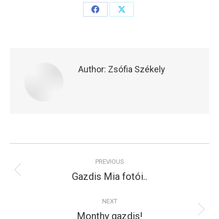
Share
Share
on
on
Facebook
X
Author:
Zsófia Székely
Post
PREVIOUS
navigation
Gazdis Mia fotói..
Previous
post:
NEXT
Monthy gazdis!
Next