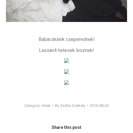
Babácskáink cseperednek!
Lassan4 hetesek lesznek!
Category:
Hírek
By
Zsófia Székely
2016-08-26
Share this post