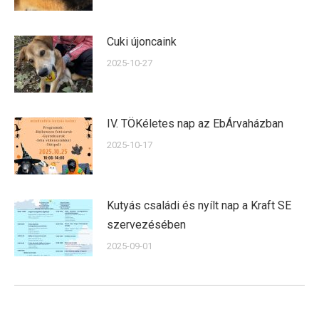
Cuki újoncaink
2025-10-27
IV. TÖKéletes nap az EbÁrvaházban
2025-10-17
Kutyás családi és nyílt nap a Kraft SE
szervezésében
2025-09-01