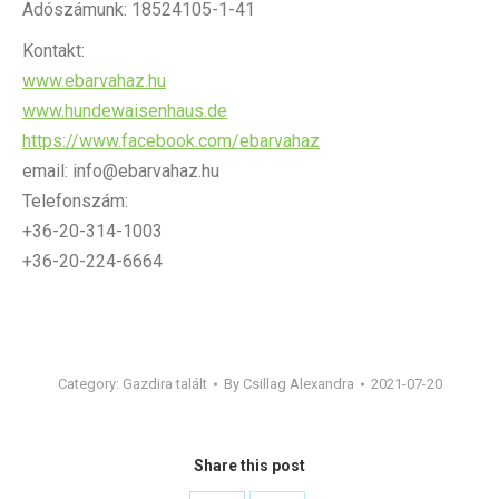
Adószámunk: 18524105-1-41
Kontakt:
www.ebarvahaz.hu
www.hundewaisenhaus.de
https://www.facebook.com/ebarvahaz
email: info@ebarvahaz.hu
Telefonszám:
+36-20-314-1003
+36-20-224-6664
Category:
Gazdira talált
By
Csillag Alexandra
2021-07-20
Share this post