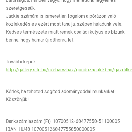
barátságos, minden vágya, hogy mellettünk legyen és
szeretgessük.
Jackie számára is ismeretlen fogalom a pórázon való
közlekedés és ezért most tanulja..szépen haladunk vele.
Kedves természete miatt remek családi kutyus és bízunk
benne, hogy hamar új otthonra lel.
További képek:
http://gallery.site.hu/u/ebarvahaz/gondozasulnkban/gazdit
Kérlek, ha teheted segítsd adományoddal munkánkat!
Köszönjük!
Bankszámlaszám (Ft): 10700512-68477558-51100005
IBAN: HU48 107005126847755850000005