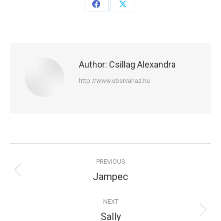
Share
Share
on
on
Facebook
X
Author:
Csillag Alexandra
http://www.ebarvahaz.hu
Post
PREVIOUS
navigation
Jampec
Previous
post:
NEXT
Sally
Next