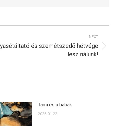
NEXT
tyasétáltató és szemétszedő hétvége
lesz nálunk!
Tami és a babák
2026-01-22