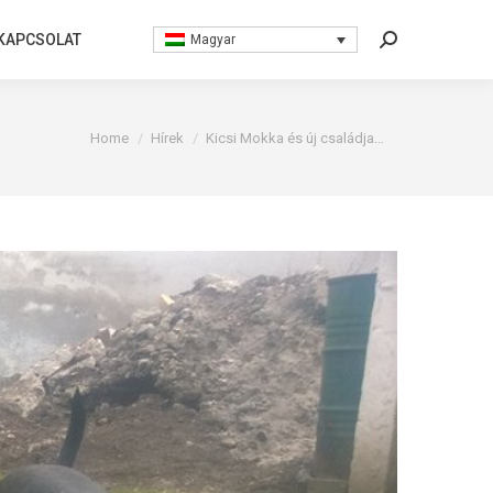
KAPCSOLAT
KAPCSOLAT
Magyar
Magyar
Search:
Search:
You are here:
Home
Hírek
Kicsi Mokka és új családja…