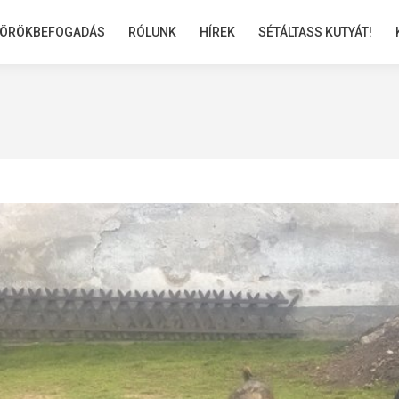
ÖRÖKBEFOGADÁS
ÖRÖKBEFOGADÁS
RÓLUNK
RÓLUNK
HÍREK
HÍREK
SÉTÁLTASS KUTYÁT!
SÉTÁLTASS KUTYÁT!