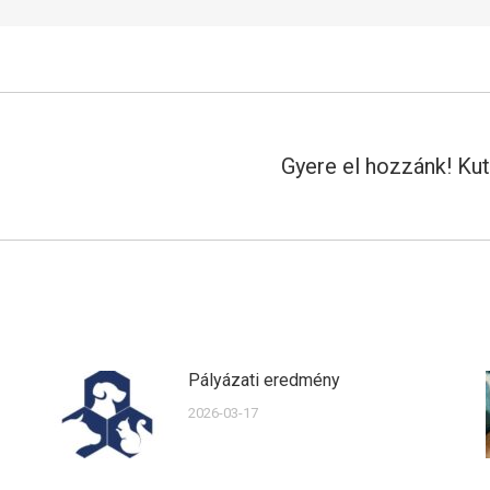
Gyere el hozzánk! Ku
Next
post:
Pályázati eredmény
2026-03-17