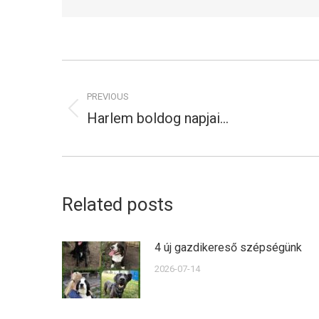
Post
navigation
PREVIOUS
Harlem boldog napjai…
Previous
post:
Related posts
4 új gazdikereső szépségünk
2026-07-14