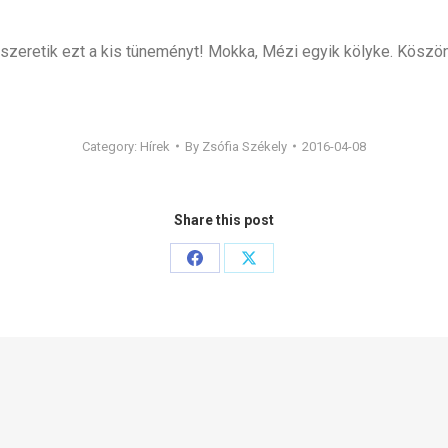
 szeretik ezt a kis tüneményt! Mokka, Mézi egyik kölyke. Köszön
Category:
Hírek
By
Zsófia Székely
2016-04-08
Share this post
Share
Share
on
on
Facebook
X