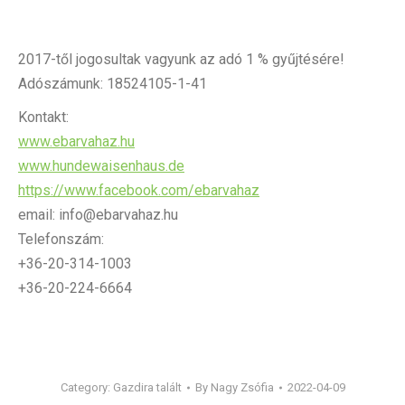
2017-től jogosultak vagyunk az adó 1 % gyűjtésére!
Adószámunk: 18524105-1-41
Kontakt:
www.ebarvahaz.hu
www.hundewaisenhaus.de
https://www.facebook.com/ebarvahaz
email: info@ebarvahaz.hu
Telefonszám:
+36-20-314-1003
+36-20-224-6664
Category:
Gazdira talált
By
Nagy Zsófia
2022-04-09