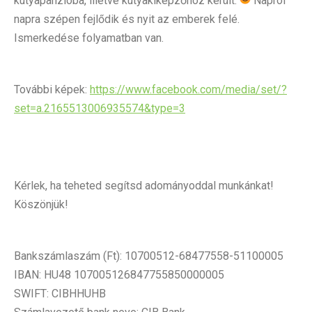
kutyapanzióba, illetve kutyakiképzőhöz került.
Napról
napra szépen fejlődik és nyit az emberek felé.
Ismerkedése folyamatban van.
További képek:
https://www.facebook.com/media/set/?
set=a.2165513006935574&type=3
Kérlek, ha teheted segítsd adományoddal munkánkat!
Köszönjük!
Bankszámlaszám (Ft): 10700512-68477558-51100005
IBAN: HU48 107005126847755850000005
SWIFT: CIBHHUHB