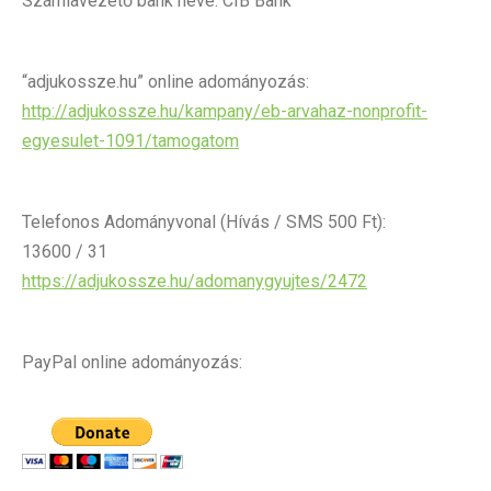
Számlavezető bank neve: CIB Bank
“adjukossze.hu” online adományozás:
http://adjukossze.hu/kampany/eb-arvahaz-nonprofit-
egyesulet-1091/tamogatom
Telefonos Adományvonal (Hívás / SMS 500 Ft):
13600 / 31
https://adjukossze.hu/adomanygyujtes/2472
PayPal online adományozás: