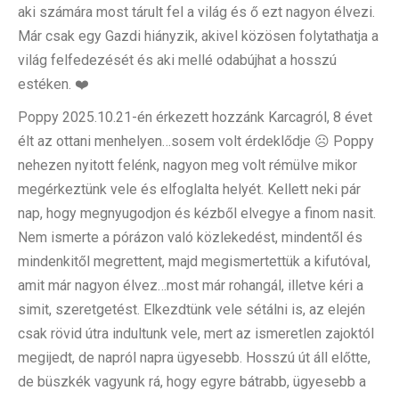
aki számára most tárult fel a világ és ő ezt nagyon élvezi.
Már csak egy Gazdi hiányzik, akivel közösen folytathatja a
világ felfedezését és aki mellé odabújhat a hosszú
estéken. ❤️
Poppy 2025.10.21-én érkezett hozzánk Karcagról, 8 évet
élt az ottani menhelyen…sosem volt érdeklődje ☹ Poppy
nehezen nyitott felénk, nagyon meg volt rémülve mikor
megérkeztünk vele és elfoglalta helyét. Kellett neki pár
nap, hogy megnyugodjon és kézből elvegye a finom nasit.
Nem ismerte a pórázon való közlekedést, mindentől és
mindenkitől megrettent, majd megismertettük a kifutóval,
amit már nagyon élvez…most már rohangál, illetve kéri a
simit, szeretgetést. Elkezdtünk vele sétálni is, az elején
csak rövid útra indultunk vele, mert az ismeretlen zajoktól
megijedt, de napról napra ügyesebb. Hosszú út áll előtte,
de büszkék vagyunk rá, hogy egyre bátrabb, ügyesebb a