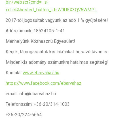
bin/webscr?cmd=_s-
xclick&hosted_button_id=W9U5X3QV5WMPL
2017-től jogosultak vagyunk az adó 1 % gyűjtésére!
Adószámunk: 18524105-1-41
Menhelyünk Közhasznú Egyesület!
Kérjük, támogassátok kis lakóinkat..hosszú távon is
Minden kis adomány számunkra hatalmas segítség!
Kontakt:
www.ebarvahaz.hu
https://www.facebook.com/ebarvahaz
email: info@ebarvahaz.hu
Telefonszám: +36-20/314-1003
+36-20/224-6664