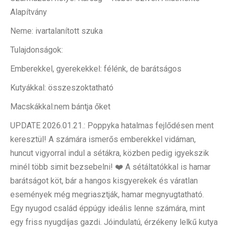
Alapítvány
Neme: ivartalanított szuka
Tulajdonságok:
Emberekkel, gyerekekkel: félénk, de barátságos
Kutyákkal: összeszoktatható
Macskákkal:nem bántja őket
UPDATE 2026.01.21.: Poppyka hatalmas fejlődésen ment
keresztül! A számára ismerős emberekkel vidáman,
huncut vigyorral indul a sétákra, közben pedig igyekszik
minél több simit bezsebelni! ❤️ A sétáltatókkal is hamar
barátságot köt, bár a hangos kisgyerekek és váratlan
események még megriasztják, hamar megnyugtatható.
Egy nyugod család éppúgy ideális lenne számára, mint
egy friss nyugdíjas gazdi. Jóindulatú, érzékeny lelkű kutya