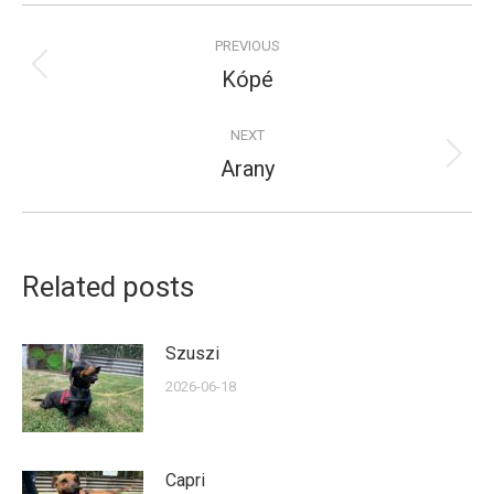
Post
PREVIOUS
navigation
Kópé
Previous
post:
NEXT
Arany
Next
post:
Related posts
Szuszi
2026-06-18
Capri