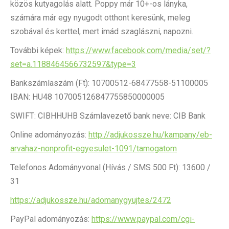
közös kutyagolás alatt. Poppy már 10+-os lányka,
számára már egy nyugodt otthont keresünk, meleg
szobával és kerttel, mert imád szaglászni, napozni.
További képek:
https://www.facebook.com/media/set/?
set=a.1188464566732597&type=3
Bankszámlaszám (Ft): 10700512-68477558-51100005
IBAN: HU48 107005126847755850000005
SWIFT: CIBHHUHB Számlavezető bank neve: CIB Bank
Online adományozás:
http://adjukossze.hu/kampany/eb-
arvahaz-nonprofit-egyesulet-1091/tamogatom
Telefonos Adományvonal (Hívás / SMS 500 Ft): 13600 /
31
https://adjukossze.hu/adomanygyujtes/2472
PayPal adományozás:
https://www.paypal.com/cgi-