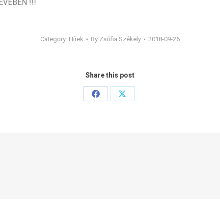
VÉBEN !!!
Category:
Hírek
By
Zsófia Székely
2018-09-26
Share this post
Share
Share
on
on
Facebook
X