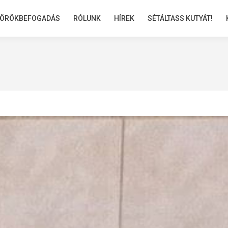
ÖRÖKBEFOGADÁS
ÖRÖKBEFOGADÁS
RÓLUNK
RÓLUNK
HÍREK
HÍREK
SÉTÁLTASS KUTYÁT!
SÉTÁLTASS KUTYÁT!