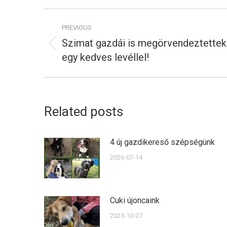
Post
PREVIOUS
navigation
Szimat gazdái is megörvendeztettek
Previous
egy kedves levéllel!
post:
Related posts
4 új gazdikereső szépségünk
2026-07-14
Cuki újoncaink
2025-10-27