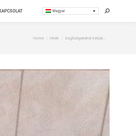
KAPCSOLAT
KAPCSOLAT
Magyar
Magyar
Search:
Search:
You are here:
Home
Hírek
Segítségeteket kérjük…