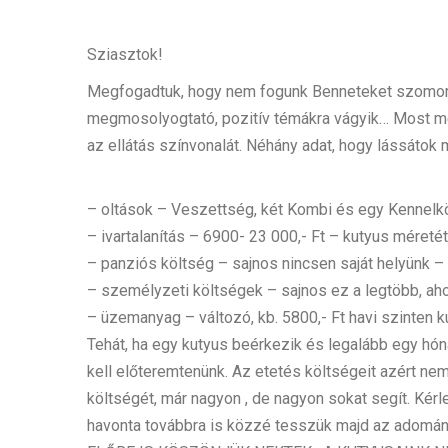
Sziasztok!
Megfogadtuk, hogy nem fogunk Benneteket szomorú hí
megmosolyogtató, pozitív témákra vágyik… Most még
az ellátás színvonalát. Néhány adat, hogy lássátok m
– oltások – Veszettség, két Kombi és egy Kennelk
– ivartalanítás – 6900- 23 000,- Ft – kutyus méret
– panziós költség – sajnos nincsen saját helyünk – 
– személyzeti költségek – sajnos ez a legtöbb, aho
– üzemanyag – változó, kb. 5800,- Ft havi szinten 
Tehát, ha egy kutyus beérkezik és legalább egy hóna
kell előteremtenünk. Az etetés költségeit azért nem
költségét, már nagyon , de nagyon sokat segít. Kér
havonta továbbra is közzé tesszük majd az adomány