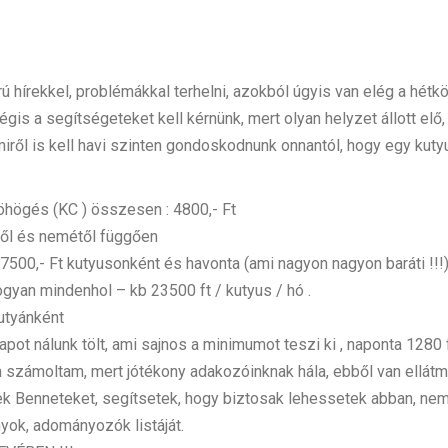
rekkel, problémákkal terhelni, azokból úgyis van elég a hétköz
is a segítségeteket kell kérnünk, mert olyan helyzet állott el
iről is kell havi
szinten gondoskodnunk onnantól, hogy egy kut
öhögés (KC ) összesen : 4800,- Ft
étől és nemétől függően
7500,- Ft kutyusonként és havonta (ami nagyon nagyon baráti !!!
gyan mindenhol – kb 23500 ft / kutyus / hó .
kutyánként
pot nálunk tölt, ami sajnos a minimumot teszi ki , naponta 1280 f
 számoltam, mert jótékony adakozóinknak hála, ebből van ellátmá
lek Benneteket, segítsetek, hogy biztosak lehessetek abban, ne
ok, adományozók listáját.