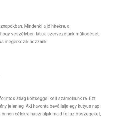
napokban. Mindenki a jó hírekre, a
ő, hogy veszélyben látjuk szervezetünk működését,
yus megérkezik hozzánk:
)
orintos átlag költséggel kell számolnunk rá. Ezt
ny jelenleg. Aki havonta bevállalja egy kutyus napi
m önnön célokra használjuk majd fel az összegeket,