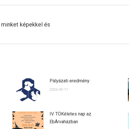
 minket képekkel és
Next
post:
Pályázati eredmény
2026-03-17
IV. TÖKéletes nap az
EbÁrvaházban