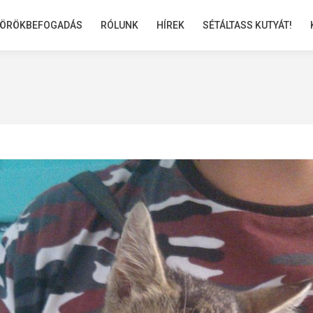
ÖRÖKBEFOGADÁS
ÖRÖKBEFOGADÁS
RÓLUNK
RÓLUNK
HÍREK
HÍREK
SÉTÁLTASS KUTYÁT!
SÉTÁLTASS KUTYÁT!