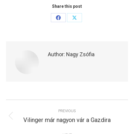
Share this post
Share
Share
on
on
Facebook
X
Author:
Nagy Zsófia
Post
PREVIOUS
navigation
Vilinger már nagyon vár a Gazdira
Previous
post: