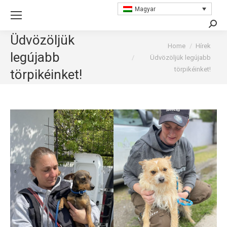
Magyar
Searc
Üdvözöljük
You are here:
Home
Hírek
legújabb
Üdvözöljük legújabb
törpikéinket!
törpikéinket!