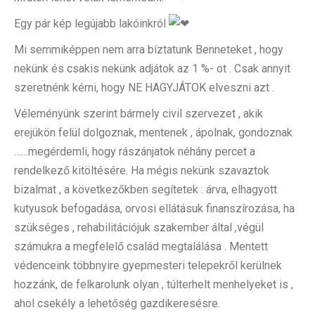
Egy pár kép legújabb lakóinkról
Mi semmiképpen nem arra bíztatunk Benneteket , hogy
nekünk és csakis nekünk adjátok az 1 %- ot . Csak annyit
szeretnénk kérni, hogy NE HAGYJÁTOK elveszni azt .
Véleményünk szerint bármely civil szervezet , akik
erejükön felül dolgoznak, mentenek , ápolnak, gondoznak
……megérdemli, hogy rászánjatok néhány percet a
rendelkező kitöltésére. Ha mégis nekünk szavaztok
bizalmat , a következőkben segítetek : árva, elhagyott
kutyusok befogadása, orvosi ellátásuk finanszírozása, ha
szükséges , rehabilitációjuk szakember által ,végül
számukra a megfelelő család megtalálása . Mentett
védenceink többnyire gyepmesteri telepekről kerülnek
hozzánk, de felkarolunk olyan , túlterhelt menhelyeket is ,
ahol csekély a lehetőség gazdikeresésre.