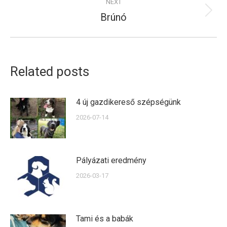
NEXT
Brúnó
Next
post:
Related posts
4 új gazdikereső szépségünk
2026-07-14
Pályázati eredmény
2026-03-17
Tami és a babák