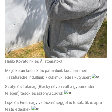
Haliló Követőink és Állatbarátok!
Ma jó korán keltünk és pattantunk kocsiba, mert
Tiszafüredre indultunk 7 cukimuki édes kutyusért
Szotyi és Tökmag (Blacky néven volt a gyepmesteri
telepen) tesók és iszonyú cukrok
Lujzi és Emili nagy valószínűséggel is tesók, ők is apró
testű édeskék