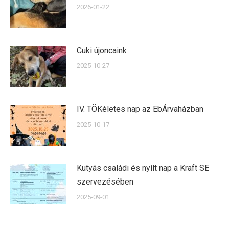
2026-01-22
Cuki újoncaink
2025-10-27
IV. TÖKéletes nap az EbÁrvaházban
2025-10-17
Kutyás családi és nyílt nap a Kraft SE
szervezésében
2025-09-01