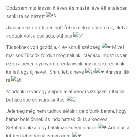
Dodzsem már lassan 6 éves és másfél éve élt a telepen…
senki rá se nézett
Jackson az ebtelepen nőtt fel és neki a gondozók, illetve
irodájuk volt a családja, otthona
Tücsöknek volt gazdája, 4 év körüli szépség
Mivel
már sok Tücsök fordult meg nálunk…ráadásul most is van
ezen a néven gyönyörű öreglányunk, így neki keresnünk
kellett egy új nevet…Shifu lett a neve
Annyira illik
rá
Mindenkire vár egy alapos állatorvosi vizsgálat, oltások
befejezése és ivartalanítás.
Jelenleg még nem tudnak sétálni, de bízunk benne, hogy
hamar belejönnek és indulhatnak ők is a kedves
Sétáltatóinkkal egy hatalmas kutyagolásra.
Addig is a
kifutón lehet velük ismerkedni.