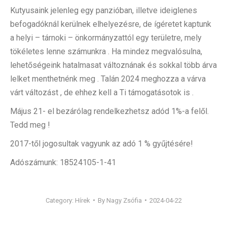
Kutyusaink jelenleg egy panzióban, illetve ideiglenes
befogadóknál kerülnek elhelyezésre, de ígéretet kaptunk
a helyi – tárnoki – önkormányzattól egy területre, mely
tökéletes lenne számunkra . Ha mindez megvalósulna,
lehetőségeink hatalmasat változnának és sokkal több árva
lelket menthetnénk meg . Talán 2024 meghozza a várva
várt változást , de ehhez kell a Ti támogatásotok is .
Május 21- el bezárólag rendelkezhetsz adód 1%-a felől.
Tedd meg !
2017-től jogosultak vagyunk az adó 1 % gyűjtésére!
Adószámunk: 18524105-1-41
Category:
Hírek
By
Nagy Zsófia
2024-04-22