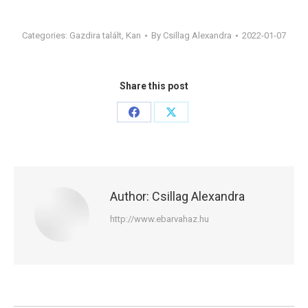
Categories:
Gazdira talált
,
Kan
By
Csillag Alexandra
2022-01-07
Share this post
Share
Share
on
on
Facebook
X
Author:
Csillag Alexandra
http://www.ebarvahaz.hu