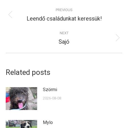
Post
PREVIOUS
navigation
Leendő családunkat keressük!
Previous
post:
NEXT
Sajó
Next
post:
Related posts
Szörmi
2026-08-08
Mylo