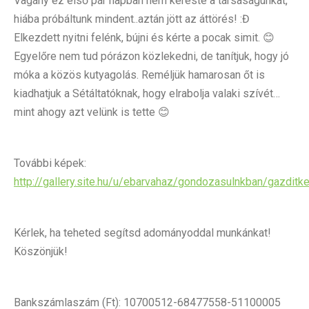
Vagány ez első pár napban nem kereste a társaságunkat,
hiába próbáltunk mindent..aztán jött az áttörés! :Đ
Elkezdett nyitni felénk, bújni és kérte a pocak simit. 😊
Egyelőre nem tud pórázon közlekedni, de tanítjuk, hogy jó
móka a közös kutyagolás. Reméljük hamarosan őt is
kiadhatjuk a Sétáltatóknak, hogy elrabolja valaki szívét…
mint ahogy azt velünk is tette 😊
További képek:
http://gallery.site.hu/u/ebarvahaz/gondozasulnkban/gazditk
Kérlek, ha teheted segítsd adományoddal munkánkat!
Köszönjük!
Bankszámlaszám (Ft): 10700512-68477558-51100005