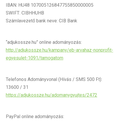
IBAN: HU48 107005126847755850000005
SWIFT: CIBHHUHB
Számlavezető bank neve: CIB Bank
“adjukossze.hu” online adományozás:
http://adjukossze.hu/kampany/eb-arvahaz-nonprofit-
egyesulet-1091/tamogatom
Telefonos Adományvonal (Hívás / SMS 500 Ft):
13600 / 31
https://adjukossze.hu/adomanygyujtes/2472
PayPal online adományozás: