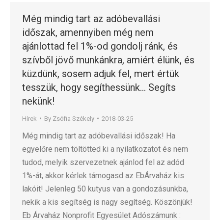
Még mindig tart az adóbevallási
időszak, amennyiben még nem
ajánlottad fel 1%-od gondolj ránk, és
szívből jövő munkánkra, amiért élünk, és
küzdünk, sosem adjuk fel, mert értük
tesszük, hogy segíthessünk… Segíts
nekünk!
Hírek
By
Zsófia Székely
2018-03-25
Még mindig tart az adóbevallási időszak! Ha
egyelőre nem töltötted ki a nyilatkozatot és nem
tudod, melyik szervezetnek ajánlod fel az adód
1%-át, akkor kérlek támogasd az EbÁrvaház kis
lakóit! Jelenleg 50 kutyus van a gondozásunkba,
nekik a kis segítség is nagy segítség. Köszönjük!
Eb Árvaház Nonprofit Egyesület Adószámunk :