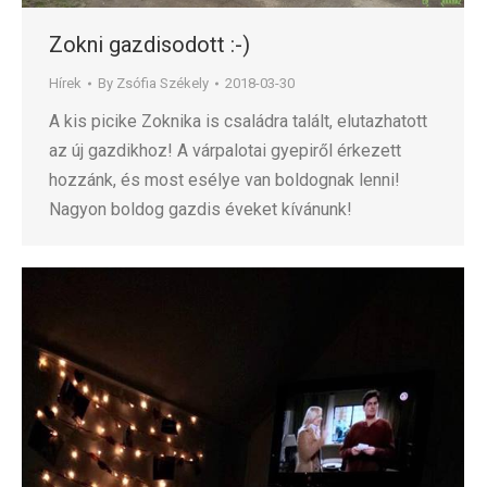
Zokni gazdisodott :-)
Hírek
By
Zsófia Székely
2018-03-30
A kis picike Zoknika is családra talált, elutazhatott
az új gazdikhoz! A várpalotai gyepiről érkezett
hozzánk, és most esélye van boldognak lenni!
Nagyon boldog gazdis éveket kívánunk!