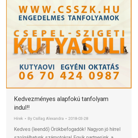
Kedvezményes alapfokú tanfolyam
indul!!
Hírek
By
Csillag Alexandra
2018-03-28
Kedves (leendő) Örökbefogadók! Nagyon jó hírrel
szolgálhatunk számotokra! Egyik partnerünk, a