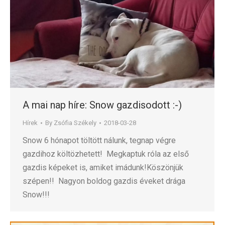
A mai nap híre: Snow gazdisodott :-)
Hírek
By
Zsófia Székely
2018-03-28
Snow 6 hónapot töltött nálunk, tegnap végre
gazdihoz költözhetett! Megkaptuk róla az első
gazdis képeket is, amiket imádunk!Köszönjük
szépen!! Nagyon boldog gazdis éveket drága
Snow!!!