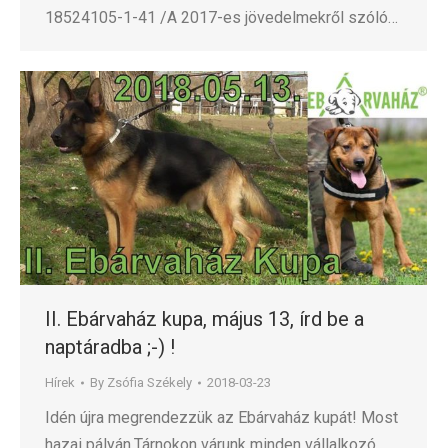
18524105-1-41 /A 2017-es jövedelmekről szóló…
II. Ebárvaház kupa, május 13, írd be a
naptáradba ;-) !
Hírek
By
Zsófia Székely
2018-03-23
Idén újra megrendezzük az Ebárvaház kupát! Most
hazai pályán,Tárnokon várunk minden vállalkozó