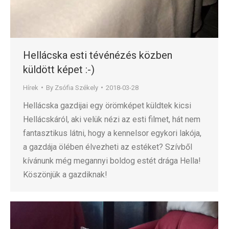
Hellácska esti tévénézés közben
küldött képet :-)
Hírek
By
Zsófia Székely
2018-03-28
Hellácska gazdijai egy örömképet küldtek kicsi
Hellácskáról, aki velük nézi az esti filmet, hát nem
fantasztikus látni, hogy a kennelsor egykori lakója,
a gazdája ölében élvezheti az estéket? Szívből
kívánunk még megannyi boldog estét drága Hella!
Köszönjük a gazdiknak!