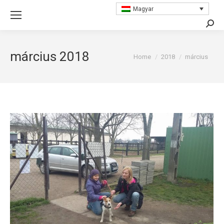
Magyar
Searc
március 2018
You are here:
Home
2018
március