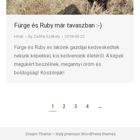
Fürge és Ruby már tavaszban :-)
Hírek
By
Zsófia Székely
2018-03-22
Fürge és Ruby ex lakóink gazdijai kedveskedtek
nekünk képekkel, kis kedvenceik életéről. A képek
magukért beszélnek, megannyi öröm és
boldogság! Köszönjük!
1
2
3
4
→
Dream-Theme — truly
premium WordPress themes