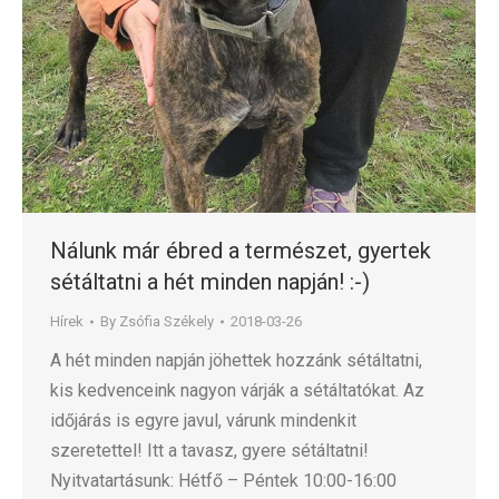
Nálunk már ébred a természet, gyertek
sétáltatni a hét minden napján! :-)
Hírek
By
Zsófia Székely
2018-03-26
A hét minden napján jöhettek hozzánk sétáltatni,
kis kedvenceink nagyon várják a sétáltatókat. Az
időjárás is egyre javul, várunk mindenkit
szeretettel! Itt a tavasz, gyere sétáltatni!
Nyitvatartásunk: Hétfő – Péntek 10:00-16:00