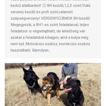
kedvű állatbarátot! 🙂 BH kezdő,1,2,3 szint;Trükk
verseny kezdő és profi szint,valamint
szépségverseny! VERSENYSZÁMOK BH kezdő:
Megegyezik, a BH1-es szint feladataival, teljes
feladatsor is végrehajtható, de lehetőség van
azokat a feladatokat kihagyni, amit a kutya még
nem tud. Motivációs eszköz, korrekciós eszköz
használható. Bármilyen…